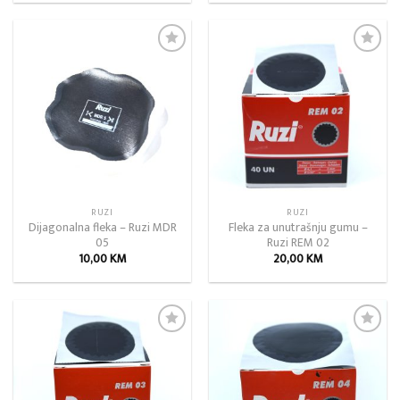
Add to
Add to
wishlist
wishlist
RUZI
RUZI
Dijagonalna fleka – Ruzi MDR
Fleka za unutrašnju gumu –
05
Ruzi REM 02
10,00
KM
20,00
KM
Add to
Add to
wishlist
wishlist