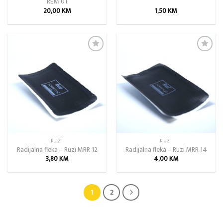
REM 01
20,00
KM
1,50
KM
Add to
Add to
wishlist
wishlist
RUZI
RUZI
Radijalna fleka – Ruzi MRR 12
Radijalna fleka – Ruzi MRR 14
3,80
KM
4,00
KM
1
2