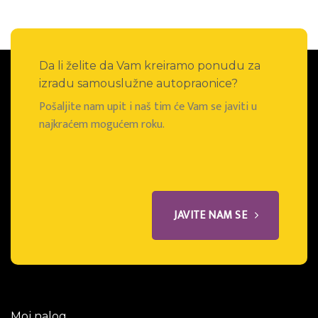
Da li želite da Vam kreiramo ponudu za
izradu samouslužne autopraonice?
Pošaljite nam upit i naš tim će Vam se javiti u
najkraćem mogućem roku.
JAVITE NAM SE
Moj nalog