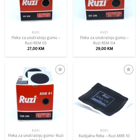
RUZI
RUZI
Fleka za unutrašnju gumu –
Fleka za unutrašnju gumu –
Ruzi REM 03
Ruzi REM 04
27,00
KM
29,00
KM
Add to
Add to
wishlist
wishlist
RUZI
RUZI
Fleka za unutrašnju gumu- Ruzi
Radijalna fleka – Ruzi MRR 10