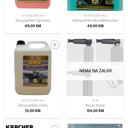
AUTOKOZMETIKA
AUTOKOZMETIKA
Autoparfem Agrumix
Autoparfem More&Muschio
49,00
KM
49,00
KM
Add to
Add to
wishlist
wishlist
NEMA NA ZALIHI
AUTOKOZMETIKA
R+M
Autoparfem Unika
Bacač Pjene
55,00
KM
134,00
KM