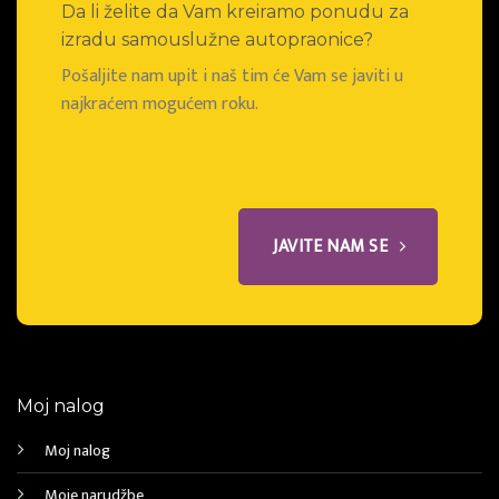
Da li želite da Vam kreiramo ponudu za
izradu samouslužne autopraonice?
Pošaljite nam upit i naš tim će Vam se javiti u
najkraćem mogućem roku.
JAVITE NAM SE
Moj nalog
Moj nalog
Moje narudžbe