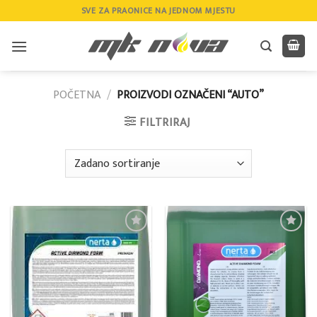
Skip
SVE ZA PRAONICE NA JEDNOM MJESTU
to
content
POČETNA
/
PROIZVODI OZNAČENI “AUTO”
FILTRIRAJ
Add to
Add to
wishlist
wishlist