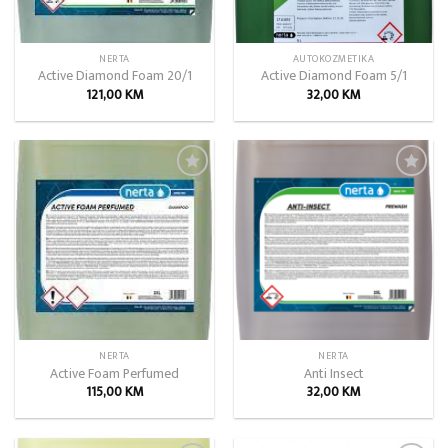
NERTA
AUTOKOZMETIKA
Active Diamond Foam 20/1
Active Diamond Foam 5/1
121,00
KM
32,00
KM
Add to
Add to
wishlist
wishlist
NERTA
NERTA
Active Foam Perfumed
Anti Insect
115,00
KM
32,00
KM