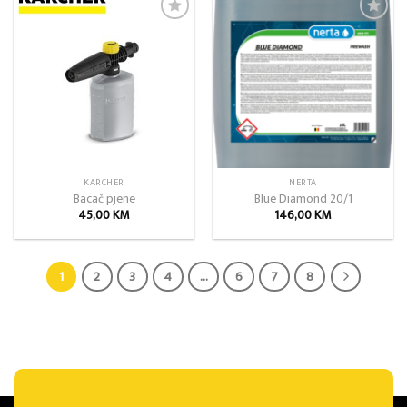
Add to
Add to
wishlist
wishlist
KARCHER
NERTA
Bacač pjene
Blue Diamond 20/1
45,00
KM
146,00
KM
1
2
3
4
…
6
7
8