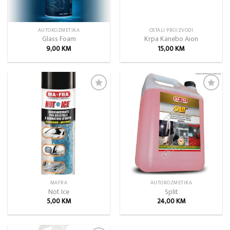
AUTOKOZMETIKA
OSTALI PROIZVODI
Glass Foam
Krpa Kanebo Aion
9,00
KM
15,00
KM
Add to
Add to
wishlist
wishlist
MAFRA
AUTOKOZMETIKA
Not Ice
Split
5,00
KM
24,00
KM