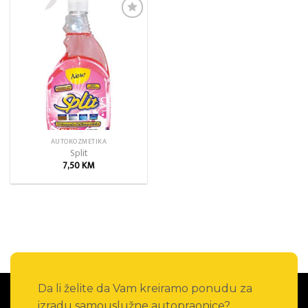
Add to
wishlist
AUTOKOZMETIKA
Split
7,50
KM
Da li želite da Vam kreiramo ponudu za
izradu samouslužne autopraonice?