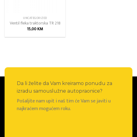
UNCATEGORIZED
Ventil fleka traktorska TR 218
15,00
KM
Da li želite da Vam kreiramo ponudu za
izradu samouslužne autopraonice?
Pošaljite nam upit i naš tim će Vam se javiti u
najkraćem mogućem roku.