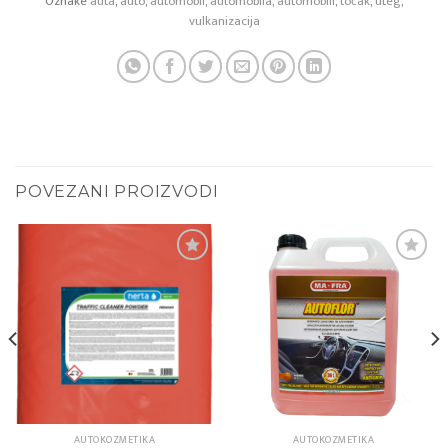
Oznake
auta
,
auto
,
automobil
,
automobila
,
automobili
,
točak
,
uteg
,
vulkanizacija
POVEZANI PROIZVODI
Add to
Add to
wishlist
wishlist
AUTOKOZMETIKA
AUTOKOZMETIKA