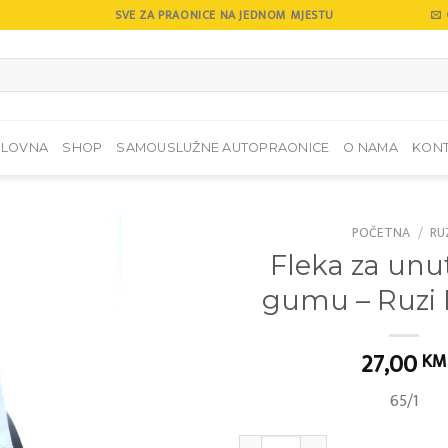
SVE ZA PRAONICE NA JEDNOM MJESTU
SLOVNA
SHOP
SAMOUSLUŽNE AUTOPRAONICE
O NAMA
KON
POČETNA
/
RU
Fleka za unu
Add to
gumu – Ruzi
wishlist
27,00
KM
65/1
Fleka za unutrašnju gumu - Ruzi RE