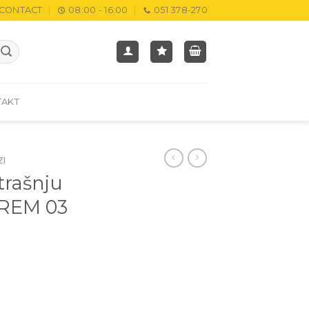
CONTACT
08:00 - 16:00
051 378-270
TAKT
ZI
trašnju
 REM 03
M 03 količina