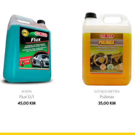
Add to
Add
wishlist
wish
MAFRA
AUTOKOZMETIKA
Flux 12/1
Pulimax
45,00
KM
35,00
KM