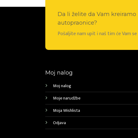
Da li želite da Vam kreiram
autopraonice?
Pošaljite nam upit i naš tim će Vam s
Moj nalog
Moj nalog
Moje narudžbe
Moja Wishlista
Odjava