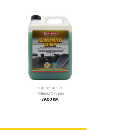
 to
Add to
list
wishlist
AUTOKOZMETIKA
Pulimax Oxygen
39,00
KM