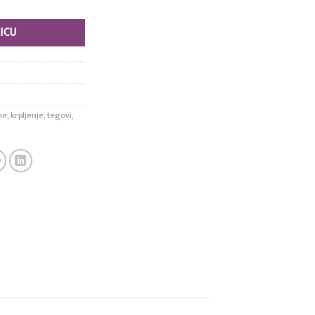
ICU
me
,
krpljenje
,
tegovi
,