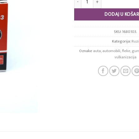
DODAJ U KOŠAR
SKU:
1680103.
Kategorija:
Ruzi
Oznake
auta
,
automobili
,
fleke
,
gu
vulkanizacija