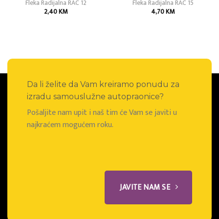
Fleka Radijalna RAC 12
Fleka Radijalna RAC 15
2,40
KM
4,70
KM
Da li želite da Vam kreiramo ponudu za
izradu samouslužne autopraonice?
Pošaljite nam upit i naš tim će Vam se javiti u
najkraćem mogućem roku.
JAVITE NAM SE