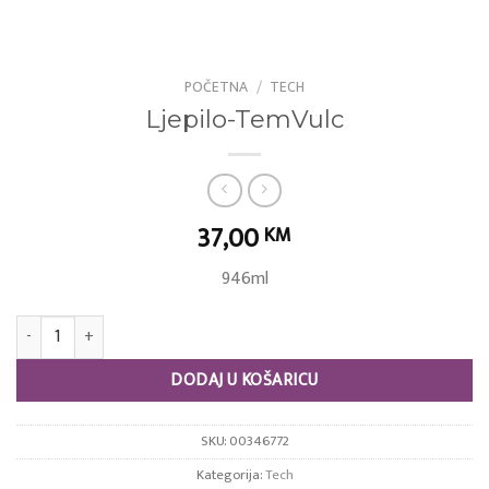
POČETNA
/
TECH
Ljepilo-TemVulc
37,00
KM
946ml
Ljepilo-TemVulc količina
DODAJ U KOŠARICU
SKU:
00346772
Kategorija:
Tech