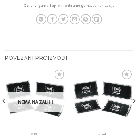
Oznake:
guma
,
ljepilo
,
montiranje guma
,
vulkanizacija
POVEZANI PROIZVODI
Add to
Add to
wishlist
wishlist
NEMA NA ZALIHI
VIPAL
VIPAL