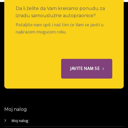
Da li želite da Vam kreiramo ponudu za
izradu samouslužne autopraonice?
Pošaljite nam upit i naš tim će Vam se javiti u
najkraćem mogućem roku.
JAVITE NAM SE
Moj nalog
Moj nalog