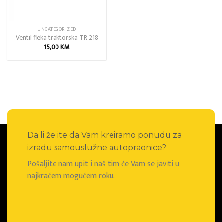
UNCATEGORIZED
Ventil fleka traktorska TR 218
15,00
KM
Da li želite da Vam kreiramo ponudu za
izradu samouslužne autopraonice?
Pošaljite nam upit i naš tim će Vam se javiti u
najkraćem mogućem roku.