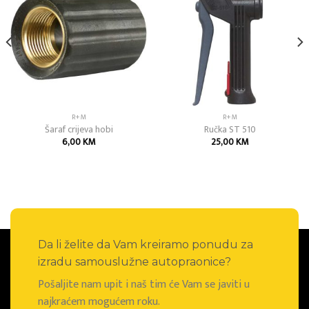
Add to
Add to
wishlist
wishlist
R+M
R+M
Šaraf crijeva hobi
Ručka ST 510
6,00
KM
25,00
KM
Da li želite da Vam kreiramo ponudu za
izradu samouslužne autopraonice?
Pošaljite nam upit i naš tim će Vam se javiti u
najkraćem mogućem roku.