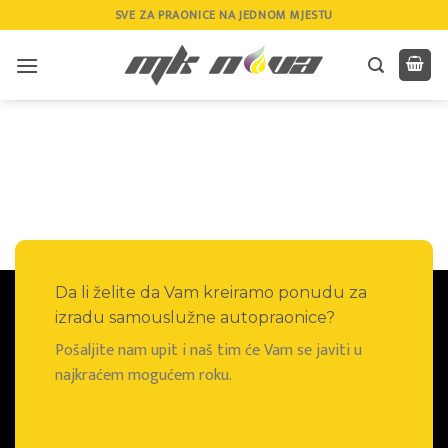
Skip
SVE ZA PRAONICE NA JEDNOM MJESTU
to
content
Da li želite da Vam kreiramo ponudu za
izradu samouslužne autopraonice?
Pošaljite nam upit i naš tim će Vam se javiti u
najkraćem mogućem roku.