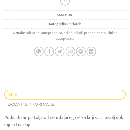
SKU:
13081
Kategorija:
Adriateh
Oznake
adriateh
,
autopraonica
,
držač
,
pištolj
,
praona
,
samouslužna
autopraona
OPIS
DODATNE INFORMACIJE
Podni držač pištolja od nehrđajućeg čelika koji štiti pišolj dok
nije u funkciji.