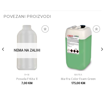
POVEZANI PROIZVODI
Add to
Add to
wishlist
wishlist
NEMA NA ZALIHI
R+M
MAFRA
Posuda F-Kita 1l
Ma-Fra Color Foam Green
7,00
KM
175,00
KM