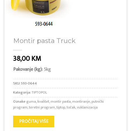
Montir pasta Truck
38,00
KM
Pakovanje (kg):
5kg
SKU:
593-0644
Kategorija:
TIPTOPOL
Oznake
guma
,
kvalitet
,
montir pasta
,
montiranje
,
putnički
program
,
teretni program
,
tiptop
,
točak
,
vuklanizacija
PROČITAJ VIŠE