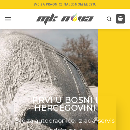
Skip
SVE ZA PRAONICE NA JEDNOM MJESTU
to
content
PRVI U BOSNI I
HERCEGOVINI
Sve za autopraonice: Izrada, servis