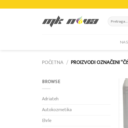
Skip
to
content
Pretraži:
NA
POČETNA
/
PROIZVODI OZNAČENI “ČI
BROWSE
Adriateh
Autokozmetika
Ehrle