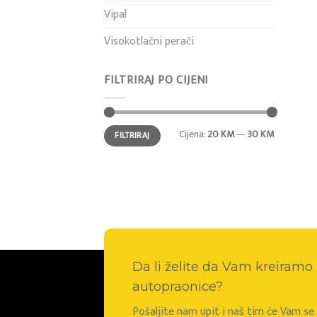
Vipal
Visokotlačni perači
FILTRIRAJ PO CIJENI
Min
Maks
Cijena:
20 KM
—
30 KM
FILTRIRAJ
cijena
cijena
Da li želite da Vam kreiram
autopraonice?
Pošaljite nam upit i naš tim će Vam s