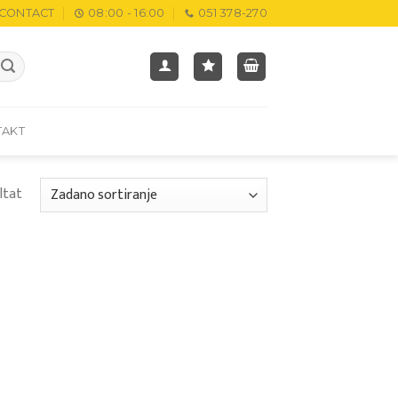
CONTACT
08:00 - 16:00
051 378-270
TAKT
ltat