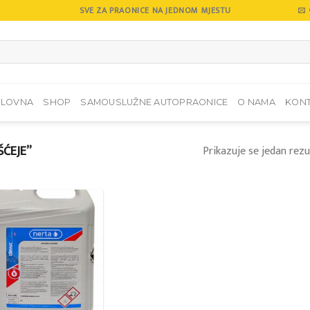
SVE ZA PRAONICE NA JEDNOM MJESTU
SLOVNA
SHOP
SAMOUSLUŽNE AUTOPRAONICE
O NAMA
KON
ŠĆEJE”
Prikazuje se jedan rezu
Add to
wishlist