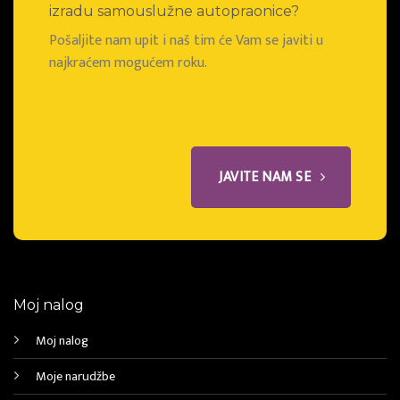
izradu samouslužne autopraonice?
Pošaljite nam upit i naš tim će Vam se javiti u
najkraćem mogućem roku.
JAVITE NAM SE
Moj nalog
Moj nalog
Moje narudžbe