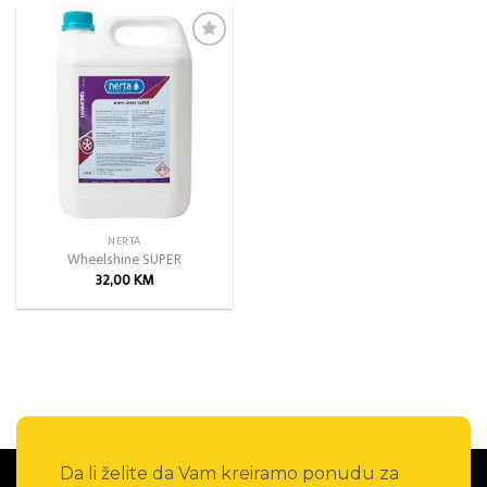
18,00 KM.
Add to
wishlist
NERTA
Wheelshine SUPER
32,00
KM
Da li želite da Vam kreiramo ponudu za