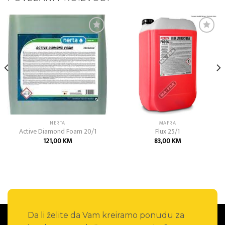
Add to
Add to
wishlist
wishlist
NERTA
MAFRA
Active Diamond Foam 20/1
Flux 25/1
121,00
KM
83,00
KM
Da li želite da Vam kreiramo ponudu za