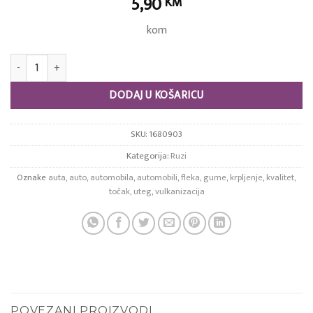
5,90
KM
kom
Dijagonalna fleka - Ruzi MDR 03 količina
DODAJ U KOŠARICU
SKU:
1680903
Kategorija:
Ruzi
Oznake
auta
,
auto
,
automobila
,
automobili
,
fleka
,
gume
,
krpljenje
,
kvalitet
,
točak
,
uteg
,
vulkanizacija
POVEZANI PROIZVODI