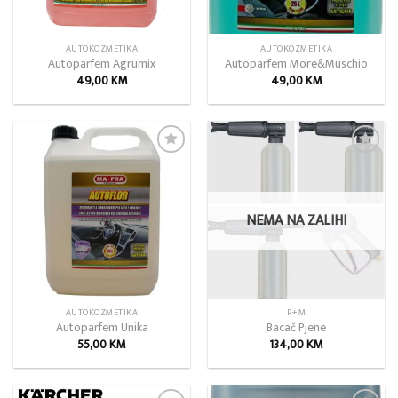
AUTOKOZMETIKA
AUTOKOZMETIKA
Autoparfem Agrumix
Autoparfem More&Muschio
49,00
KM
49,00
KM
Add to
Add to
wishlist
wishlist
NEMA NA ZALIHI
AUTOKOZMETIKA
R+M
Autoparfem Unika
Bacač Pjene
55,00
KM
134,00
KM