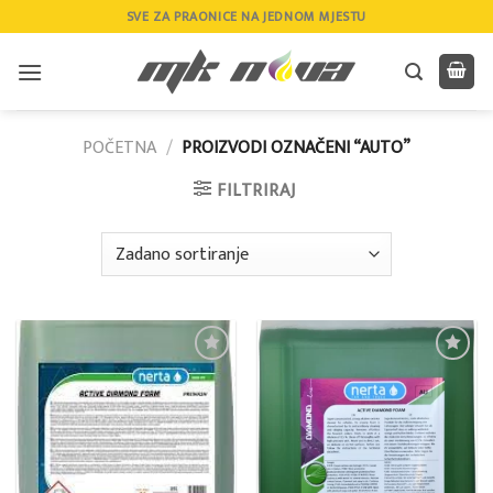
Skip
SVE ZA PRAONICE NA JEDNOM MJESTU
to
content
POČETNA
/
PROIZVODI OZNAČENI “AUTO”
FILTRIRAJ
Add to
Add to
wishlist
wishlist