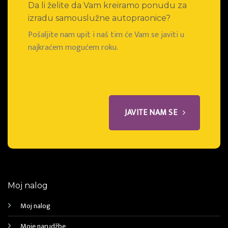
Da li želite da Vam kreiramo ponudu za
izradu samouslužne autopraonice?
Pošaljite nam upit i naš tim će Vam se javiti u
najkraćem mogućem roku.
JAVITE NAM SE
Moj nalog
Moj nalog
Moje narudžbe