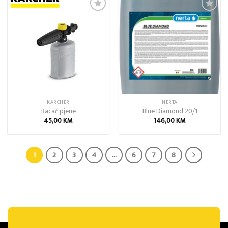
Add to
Add to
wishlist
wishlist
KARCHER
NERTA
Bacač pjene
Blue Diamond 20/1
45,00
KM
146,00
KM
1
2
3
4
…
6
7
8