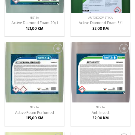
NERTA
AUTOKOZMETIKA
Active Diamond Foam 20/1
Active Diamond Foam 5/1
121,00
KM
32,00
KM
Add to
Add to
wishlist
wishlist
NERTA
NERTA
Active Foam Perfumed
Anti Insect
115,00
KM
32,00
KM