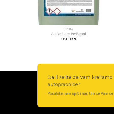
OZMETIKA
NERTA
s Foam
Active Foam Perfumed
00
KM
115,00
KM
Da li želite da Vam kreiram
autopraonice?
Pošaljite nam upit i naš tim će Vam s