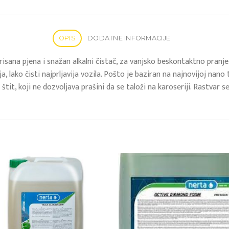
OPIS
DODATNE INFORMACIJE
sana pjena i snažan alkalni čistač, za vanjsko beskontaktno pranj
, lako čisti najprljavija vozila. Pošto je baziran na najnovijoj nano
it, koji ne dozvoljava prašini da se taloži na karoseriji. Rastvar se
Add to
Add
wishlist
wish