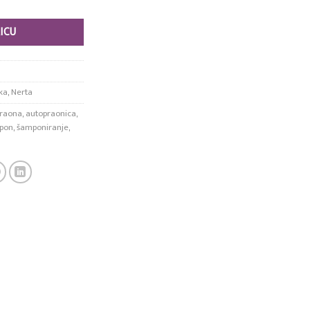
ICU
ka
,
Nerta
raona
,
autopraonica
,
pon
,
šamponiranje
,