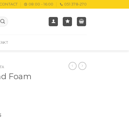
CONTACT
08:00 - 16:00
051 378-270
TAKT
TA
nd Foam
5