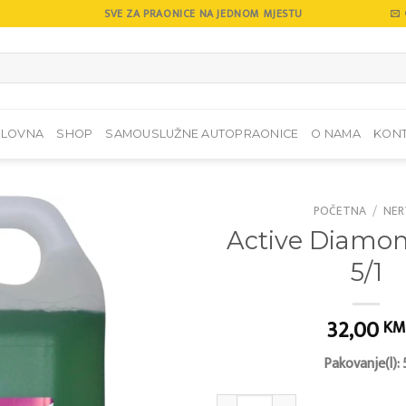
SVE ZA PRAONICE NA JEDNOM MJESTU
SLOVNA
SHOP
SAMOUSLUŽNE AUTOPRAONICE
O NAMA
KON
POČETNA
/
NER
Active Diamo
Add to
5/1
wishlist
32,00
KM
Pakovanje(l): 
Active Diamond Foam 5/1 količina