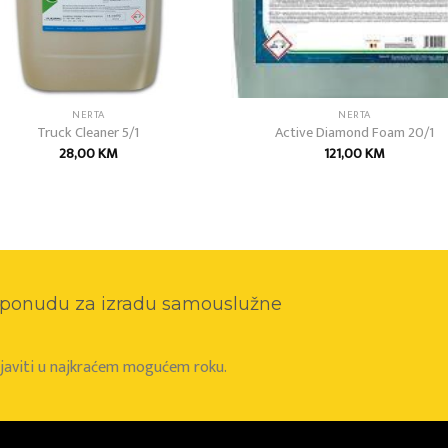
NERTA
NERTA
Truck Cleaner 5/1
Active Diamond Foam 20/1
28,00
KM
121,00
KM
o ponudu za izradu samouslužne
e javiti u najkraćem mogućem roku.