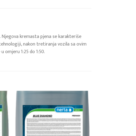
e. Njegova kremasta pjena se karakteriše
 tehnologiji, nakon tretiranja vozila sa ovim
 u omjeru 1:25 do 1:50.
 to
Add to
list
wishlist