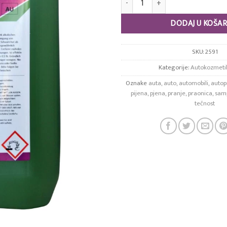
DODAJ U KOŠAR
SKU:
2591
Kategorije:
Autokozmeti
Oznake
auta
,
auto
,
automobili
,
autop
pijena
,
pjena
,
pranje
,
praonica
,
sam
tečnost