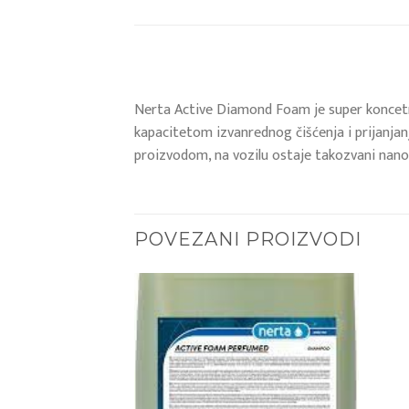
Nerta Active Diamond Foam je super koncetri
kapacitetom izvanrednog čišćenja i prijanjanja
proizvodom, na vozilu ostaje takozvani nano št
POVEZANI PROIZVODI
Add to
Add to
wishlist
wishlist