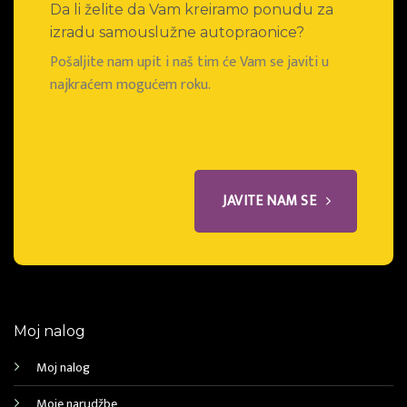
Da li želite da Vam kreiramo ponudu za
izradu samouslužne autopraonice?
Pošaljite nam upit i naš tim će Vam se javiti u
najkraćem mogućem roku.
JAVITE NAM SE
Moj nalog
Moj nalog
Moje narudžbe