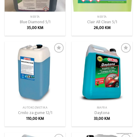
NERTA
NERTA
Blue Diamond 5/1
Clair All Clean 5/1
35,00
KM
26,00
KM
Add to
Add to
wishlist
wishlist
AUTOKOZMETIKA
MAFRA
Crnilo za gume 12/1
Daytona
110,00
KM
33,00
KM