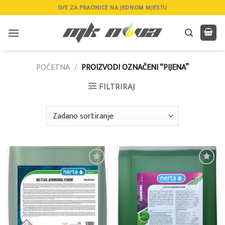
Skip
SVE ZA PRAONICE NA JEDNOM MJESTU
to
content
POČETNA
/
PROIZVODI OZNAČENI “PIJENA”
FILTRIRAJ
Add to
Add to
wishlist
wishlist