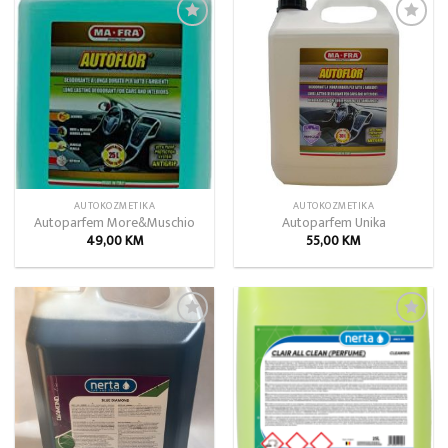
Add to
Add to
wishlist
wishlist
AUTOKOZMETIKA
AUTOKOZMETIKA
Autoparfem More&Muschio
Autoparfem Unika
49,00
KM
55,00
KM
Add to
Add to
wishlist
wishlist