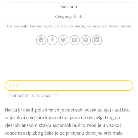
SKU:
7461
Kategorija:
Nerta
Oznake
auto
,
karoserija
,
koncentrat
,
lak
,
nerta
,
poliranje
,
sjaj
,
vosak
,
zaštita
OPIS
DODATNE INFORMACIJE
Nerta brilliant polish finish je novi suhi vosak za sjaj i zaštitu
koji čak ni u velikim koncentracijama ne ostavlja trag na
vjetrobranskom staklu automobila. Proizvod je u visokoj
koncentraciji zbog čeka je za primjenu dovoljna vrlo mala