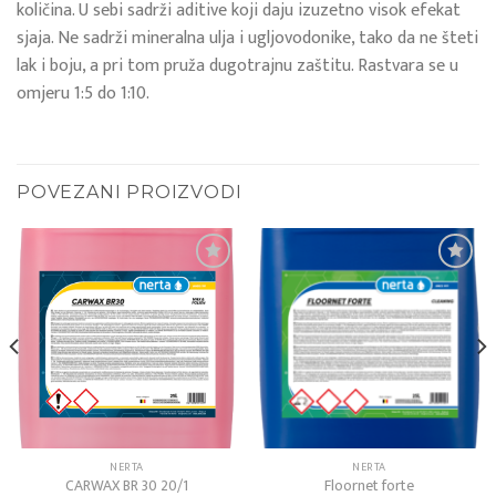
količina. U sebi sadrži aditive koji daju izuzetno visok efekat
sjaja. Ne sadrži mineralna ulja i ugljovodonike, tako da ne šteti
lak i boju, a pri tom pruža dugotrajnu zaštitu. Rastvara se u
omjeru 1:5 do 1:10.
POVEZANI PROIZVODI
Add to
Add to
wishlist
wishlist
NERTA
NERTA
CARWAX BR 30 20/1
Floornet forte