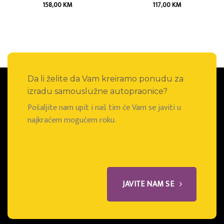
158,00
KM
117,00
KM
Da li želite da Vam kreiramo ponudu za
izradu samouslužne autopraonice?
Pošaljite nam upit i naš tim će Vam se javiti u
najkraćem mogućem roku.
JAVITE NAM SE