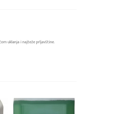
m uklanja i najteže prljavštine.
 to
Add to