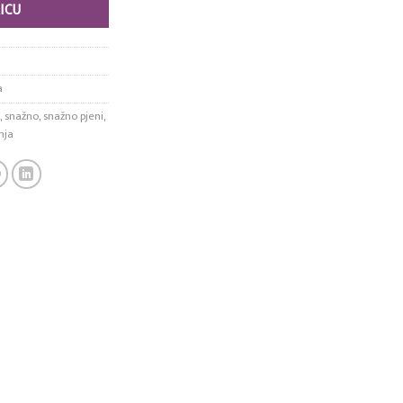
ICU
a
,
snažno
,
snažno pjeni
,
nja