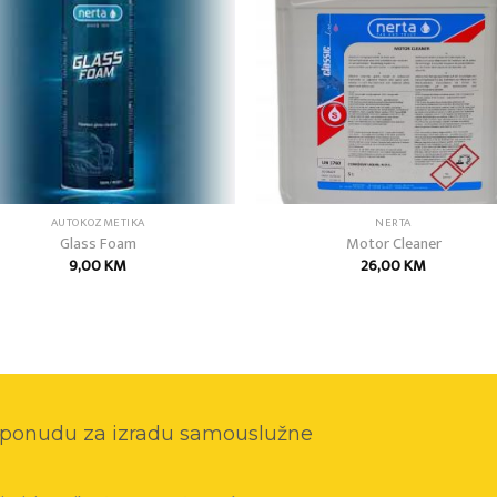
wishlist
wish
AUTOKOZMETIKA
NERTA
Glass Foam
Motor Cleaner
9,00
KM
26,00
KM
o ponudu za izradu samouslužne