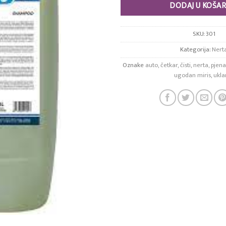
DODAJ U KOŠAR
SKU:
301
Kategorija:
Nert
Oznake
auto
,
četkar
,
čisti
,
nerta
,
pjena
ugodan miris
,
ukla