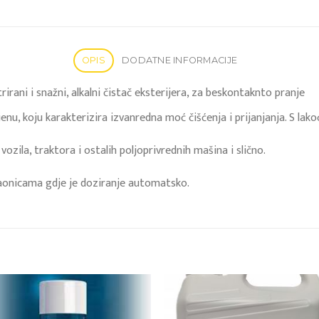
OPIS
DODATNE INFORMACIJE
ni i snažni, alkalni čistač eksterijera, za beskontaknto pranje
oju karakterizira izvanredna moć čišćenja i prijanjanja. S lakoćo
vozila, traktora i ostalih poljoprivrednih mašina i slično.
aonicama gdje je doziranje automatsko.
Add to
Add