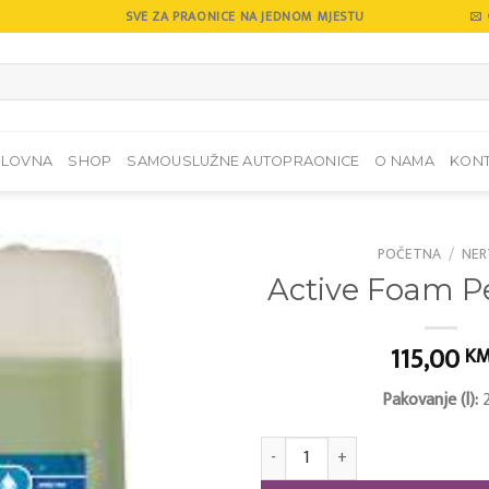
SVE ZA PRAONICE NA JEDNOM MJESTU
SLOVNA
SHOP
SAMOUSLUŽNE AUTOPRAONICE
O NAMA
KON
POČETNA
/
NER
Active Foam 
Add to
wishlist
115,00
K
Pakovanje (l):
2
Active Foam Perfumed količina