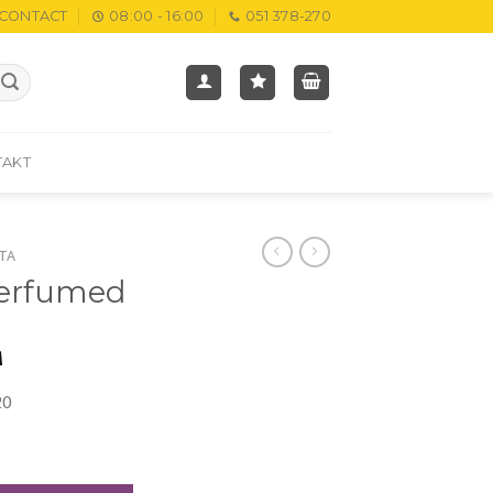
CONTACT
08:00 - 16:00
051 378-270
TAKT
TA
Perfumed
M
0