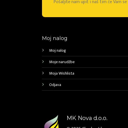
Pošaljite nam upit i naš tim će Vam s
Moj nalog
Moj nalog
Moje narudžbe
Moja Wishlista
Odjava
MK Nova d.o.o.