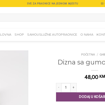
SVE ZA PRAONICE NA JEDNOM MJESTU
SLOVNA
SHOP
SAMOUSLUŽNE AUTOPRAONICE
O NAMA
KON
POČETNA
/
GHI
Dizna sa gum
Add to
wishlist
48,00
K
Dizna sa gumom AS 27 količina
DODAJ U KOŠAR