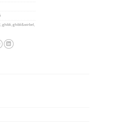
i
č
,
ghibli
,
ghibli&wirbel
,