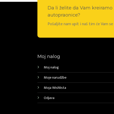
Da li želite da Vam kreiram
autopraonice?
Pošaljite nam upit i naš tim će Vam s
Moj nalog
Moj nalog
Moje narudžbe
Moja Wishlista
Odjava