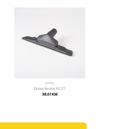
 to
Add to
list
wishlist
GHIBLI
Dizna široka AS 27
38,61
KM