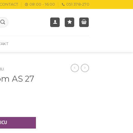
CONTACT
08:00 - 16:00
051 378-270
TAKT
BLI
om AS 27
M
ICU