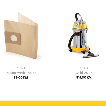
Add to
Add
wishlist
wish
GHIBLI
GHIBLI
Papirne vrećice AS 27
Ghibli AS 27
39,00
KM
819,00
KM