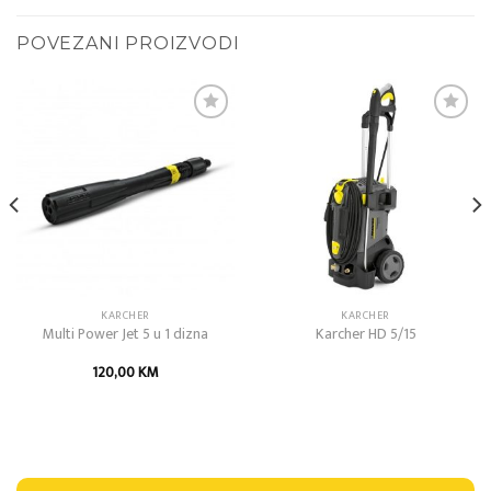
POVEZANI PROIZVODI
Add to
Add to
wishlist
wishlist
KARCHER
KARCHER
Multi Power Jet 5 u 1 dizna
Karcher HD 5/15
120,00
KM