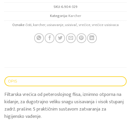
SKU:
6.904-329
Kategorija:
Karcher
Oznake
čisti
,
karcher
,
usisavanje
,
usisivač
,
vrećice
,
vrećice usisivaca
OPIS
Filtarska vrećica od peteroslojnog flisa, iznimno otporna na
kidanje, za dugotrajno veliku snagu usisavanja i visok stupanj
zadrž. prašine. S praktičnim sustavom zatvaranja za
higijensko vađenje.