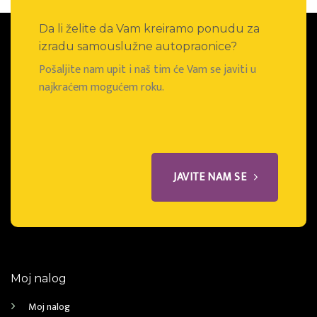
Da li želite da Vam kreiramo ponudu za
izradu samouslužne autopraonice?
Pošaljite nam upit i naš tim će Vam se javiti u
najkraćem mogućem roku.
JAVITE NAM SE
Moj nalog
Moj nalog