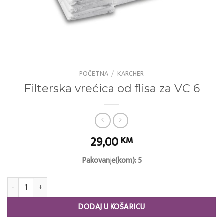
POČETNA
/
KARCHER
Filterska vrećica od flisa za VC 6
29,00
KM
Pakovanje(kom): 5
Filterska vrećica od flisa za VC 6 količina
DODAJ U KOŠARICU