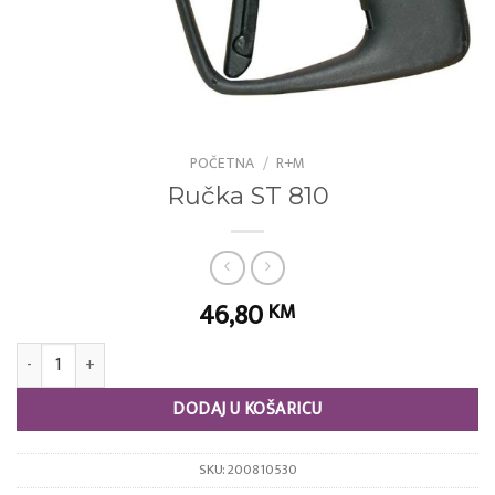
POČETNA
/
R+M
Ručka ST 810
46,80
KM
Ručka ST 810 količina
DODAJ U KOŠARICU
SKU:
200810530