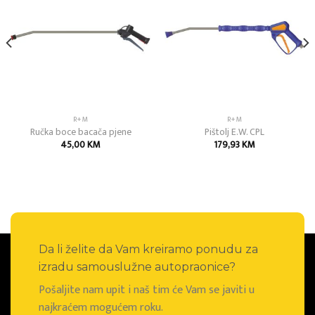
Add to
Add to
wishlist
wishlist
R+M
R+M
Ručka boce bacača pjene
Pištolj E.W. CPL
45,00
KM
179,93
KM
Da li želite da Vam kreiramo ponudu za
izradu samouslužne autopraonice?
Pošaljite nam upit i naš tim će Vam se javiti u
najkraćem mogućem roku.