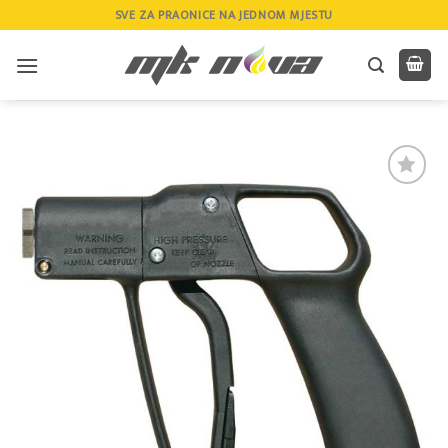
Skip
SVE ZA PRAONICE NA JEDNOM MJESTU
to
content
Add to
wishlist