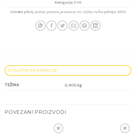
Kategorija:
R+M
Oznake
pištolj
,
pranje
,
praona
,
praonica
,
rm
,
ručka
,
ručka pištolja
,
st810
DODATNE INFORMACIJE
TEŽINA
0,400 kg
POVEZANI PROIZVODI