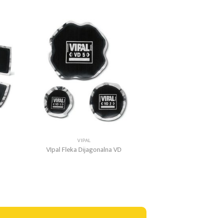
 to
Add to
list
wishlist
VIPAL
VIpal Fleka Dijagonalna VD