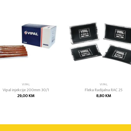
Add to
Add
wishlist
wish
VIPAL
VIPAL
Vipal injekcije 200mm 30/1
Fleka Radijalna RAC 25
29,00
KM
8,80
KM