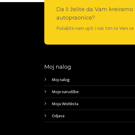
Da li želite da Vam kreiram
autopraonice?
Pošaljite nam upit i naš tim će Vam s
Moj nalog
Moj nalog
Moje narudžbe
Moja Wishlista
Odjava