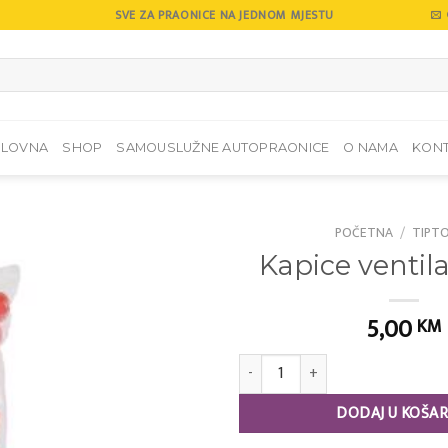
SVE ZA PRAONICE NA JEDNOM MJESTU
SLOVNA
SHOP
SAMOUSLUŽNE AUTOPRAONICE
O NAMA
KON
POČETNA
/
TIPT
Kapice ventil
Add to
wishlist
5,00
KM
Kapice ventila crvene količina
DODAJ U KOŠAR