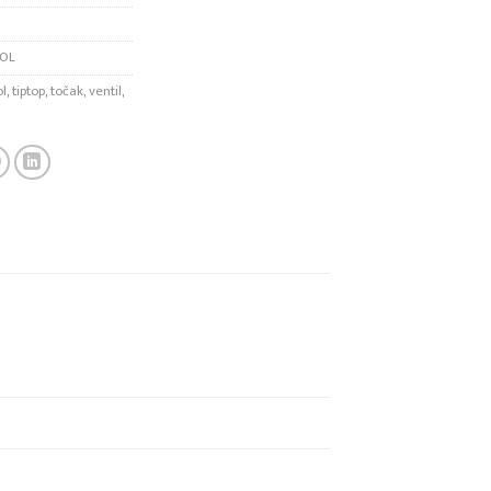
POL
ol
,
tiptop
,
točak
,
ventil
,