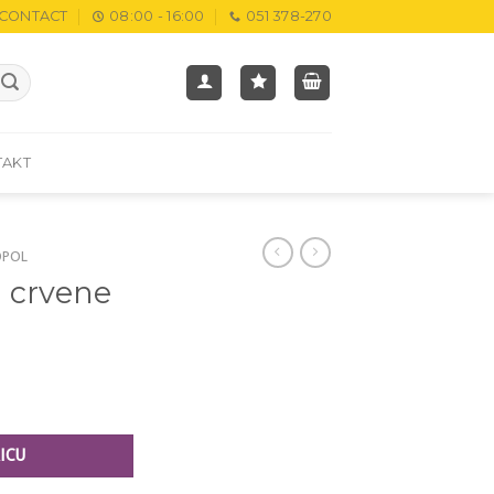
CONTACT
08:00 - 16:00
051 378-270
TAKT
OPOL
a crvene
ICU