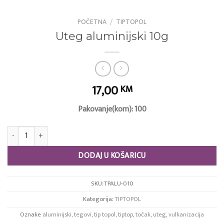
POČETNA
/
TIPTOPOL
Uteg aluminijski 10g
17,00
KM
Pakovanje(kom): 100
Uteg aluminijski 10g količina
DODAJ U KOŠARICU
SKU:
TPALU-010
Kategorija:
TIPTOPOL
Oznake
aluminijski
,
tegovi
,
tip topol
,
tiptop
,
točak
,
uteg
,
vulkanizacija