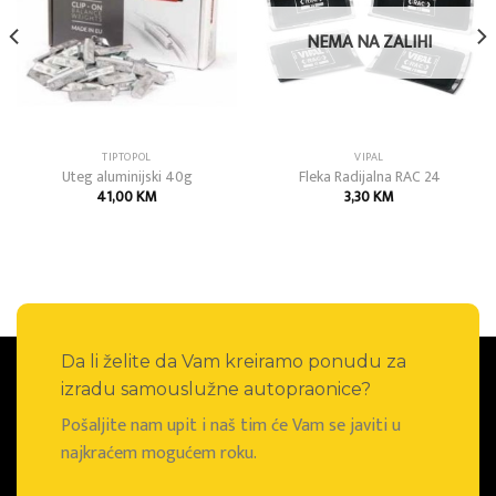
NEMA NA ZALIHI
TIPTOPOL
VIPAL
Uteg aluminijski 40g
Fleka Radijalna RAC 24
41,00
KM
3,30
KM
Da li želite da Vam kreiramo ponudu za
izradu samouslužne autopraonice?
Pošaljite nam upit i naš tim će Vam se javiti u
najkraćem mogućem roku.