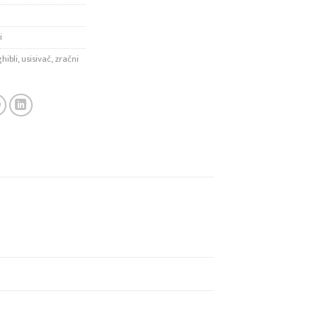
i
hibli
,
usisivač
,
zračni