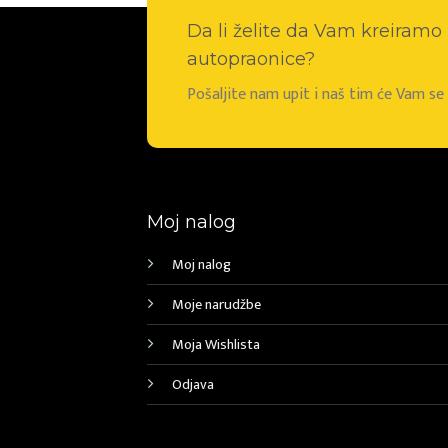
Da li želite da Vam kreiram
autopraonice?
Pošaljite nam upit i naš tim će Vam s
Moj nalog
Moj nalog
Moje narudžbe
Moja Wishlista
Odjava