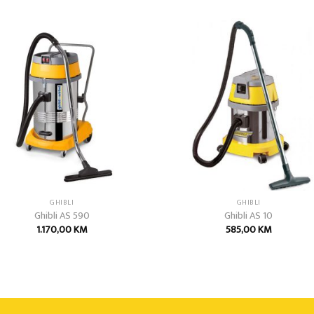
Add to
Add
wishlist
wish
GHIBLI
GHIBLI
Ghibli AS 590
Ghibli AS 10
1.170,00
KM
585,00
KM