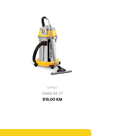
 to
Add to
list
wishlist
GHIBLI
Ghibli AS 27
819,00
KM