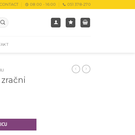
CONTACT
08:00 - 16:00
051 378-270
TAKT
BLI
 zračni
M
ICU