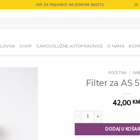
SVE ZA PRAONICE NA JEDNOM MJESTU
SLOVNA
SHOP
SAMOUSLUŽNE AUTOPRAONICE
O NAMA
KON
POČETNA
/
GHI
Filter za AS 5
Add to
wishlist
42,00
K
Filter za AS 5 zračni količina
DODAJ U KOŠAR