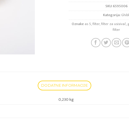
SKU:
6595006
Kategorija:
Ghibl
Oznake
as 5
,
filter
,
filter za usisivač
,
g
filter
DODATNE INFORMACIJE
0,230 kg