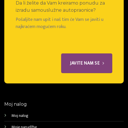
Da li želite da Vam kreiramo ponudu za
izradu samouslužne autopraonice?
Pošaljite nam upit i naš tim će Vam se javiti u
najkraćem mogućem roku.
JAVITE NAM SE
Moj nalog
Moj nalog
Moje narudžbe