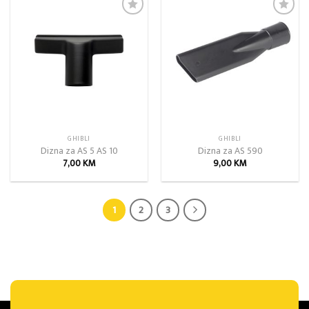
Add to
Add to
wishlist
wishlist
GHIBLI
GHIBLI
Dizna za AS 5 AS 10
Dizna za AS 590
7,00
KM
9,00
KM
1
2
3