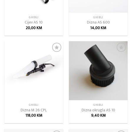
GHIBLI
GHIBLI
Cijev AS 10
Dizna AS 600
20,00
KM
14,00
KM
Add to
Add to
wishlist
wishlist
GHIBLI
GHIBLI
Dizna M 26 CPL
Dizna okrugla AS 10
118,00
KM
9,40
KM