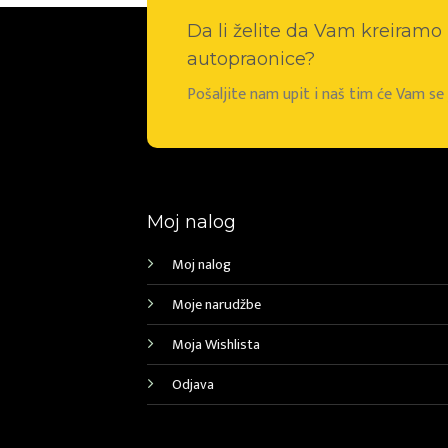
Da li želite da Vam kreiram
autopraonice?
Pošaljite nam upit i naš tim će Vam s
Moj nalog
Moj nalog
Moje narudžbe
Moja Wishlista
Odjava