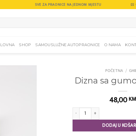
SVE ZA PRAONICE NA JEDNOM MJESTU
SLOVNA
SHOP
SAMOUSLUŽNE AUTOPRAONICE
O NAMA
KON
POČETNA
/
GHI
Dizna sa gum
Add to
wishlist
48,00
K
Dizna sa gumom AS 27 količina
DODAJ U KOŠAR