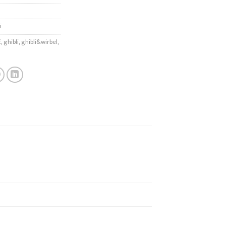
i
č
,
ghibli
,
ghibli&wirbel
,