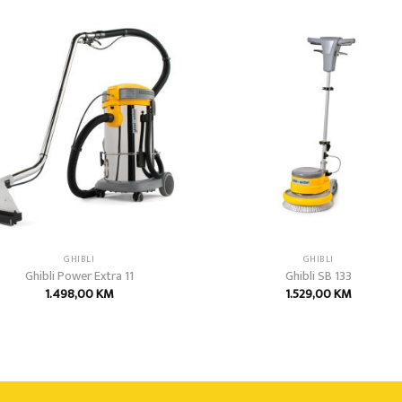
Add to
Add
wishlist
wish
GHIBLI
GHIBLI
Ghibli Power Extra 11
Ghibli SB 133
1.498,00
KM
1.529,00
KM