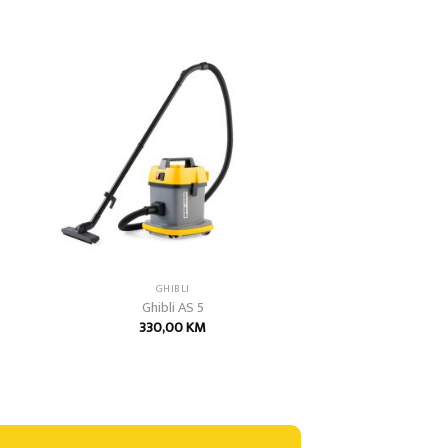
 to
Add to
list
wishlist
GHIBLI
Ghibli AS 5
330,00
KM