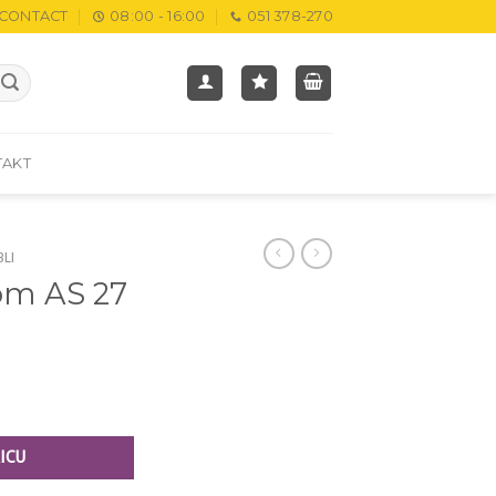
CONTACT
08:00 - 16:00
051 378-270
TAKT
BLI
om AS 27
M
ICU