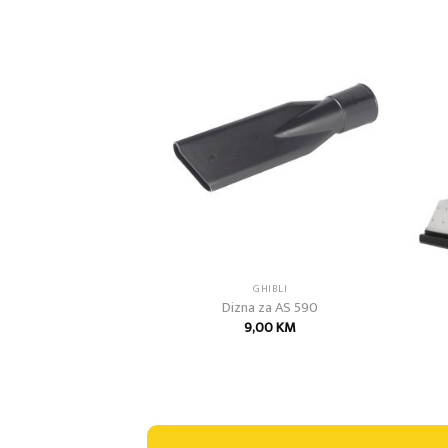
Add to
Add to
wishlist
wishlist
IBLI
GHIBLI
v AS 10
Dizna za AS 590
00
KM
9,00
KM