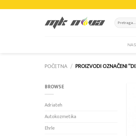
Skip
to
content
Pretraži:
NA
POČETNA
/
PROIZVODI OZNAČENI “D
BROWSE
Adriateh
Autokozmetika
Ehrle