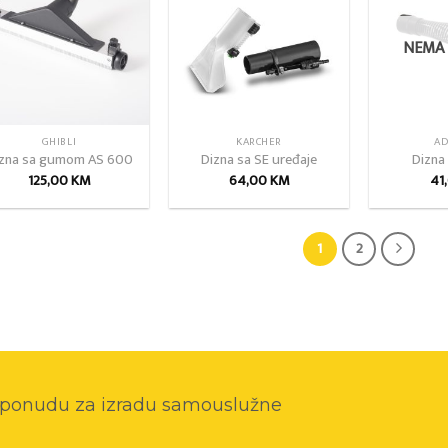
wishlist
wishlist
NEMA 
GHIBLI
KARCHER
AD
zna sa gumom AS 600
Dizna sa SE uređaje
Dizna 
125,00
KM
64,00
KM
41
1
2
o ponudu za izradu samouslužne