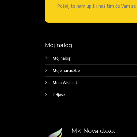
Pošaljite nam upit i naš tim će Vam s
Moj nalog
Moj nalog
Moje narudžbe
Moja Wishlista
Odjava
MK Nova d.o.o.