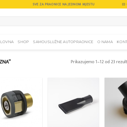
SVE ZA PRAONICE NA JEDNOM MJESTU
SLOVNA
SHOP
SAMOUSLUŽNE AUTOPRAONICE
O NAMA
KON
IZNA”
Prikazujemo 1–12 od 23 rezul
Add to
Add to
wishlist
wishlist