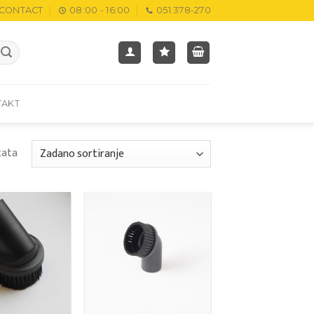
CONTACT
08:00 - 16:00
051 378-270
TAKT
tata
Add to
Add to
wishlist
wishlist