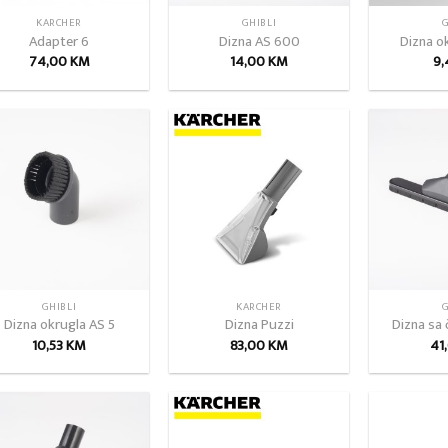
KARCHER
GHIBLI
G
Adapter 6
Dizna AS 600
Dizna o
74,00
KM
14,00
KM
9
Add to
Add to
wishlist
wishlist
GHIBLI
KARCHER
G
Dizna okrugla AS 5
Dizna Puzzi
Dizna sa
10,53
KM
83,00
KM
41
Add to
Add to