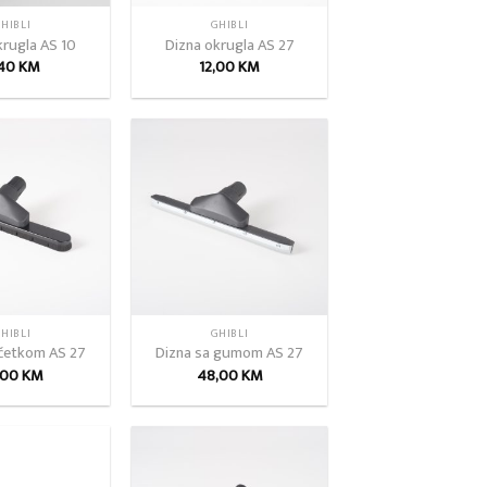
HIBLI
GHIBLI
krugla AS 10
Dizna okrugla AS 27
,40
KM
12,00
KM
Add to
Add to
wishlist
wishlist
HIBLI
GHIBLI
 četkom AS 27
Dizna sa gumom AS 27
,00
KM
48,00
KM
Add to
Add to