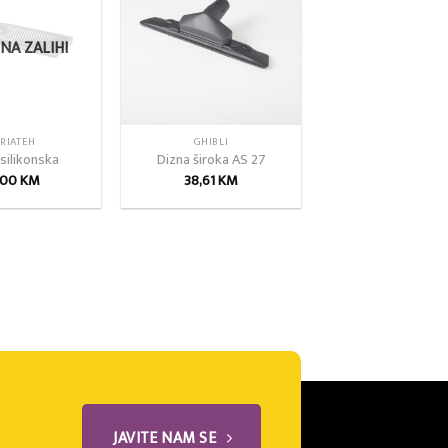
wishlist
wishlist
NA ZALIHI
RIATEH
GHIBLI
silikonska
Dizna široka AS 27
,00
KM
38,61
KM
JAVITE NAM SE