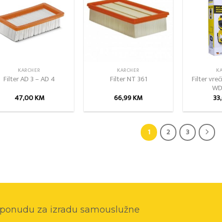
wishlist
wishlist
KARCHER
KARCHER
K
Filter vreć
Filter AD 3 – AD 4
Filter NT 361
WD 
47,00
KM
66,99
KM
33
1
2
3
o ponudu za izradu samouslužne