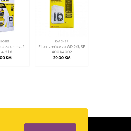
wishlist
wishlist
ARCHER
KARCHER
ica za usisivač
Filter vrećice za WD 2/3, SE
4, 5 i 6
4001/4002
,00
KM
29,00
KM