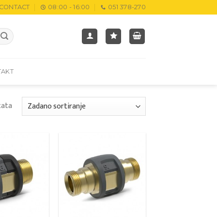
CONTACT
08:00 - 16:00
051 378-270
TAKT
tata
Add to
Add to
wishlist
wishlist