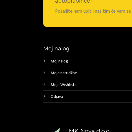
autopraonice?
Pošaljite nam upit i naš tim će Vam s
Moj nalog
Moj nalog
Moje narudžbe
Moja Wishlista
Odjava
MK Nova d.o.o.