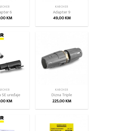
ARCHER
KARCHER
apter 6
Adapter 9
,00
KM
49,00
KM
Add to
Add to
wishlist
wishlist
ARCHER
KARCHER
a SE uređaje
Dizna Triple
,00
KM
225,00
KM
Add to
Add to