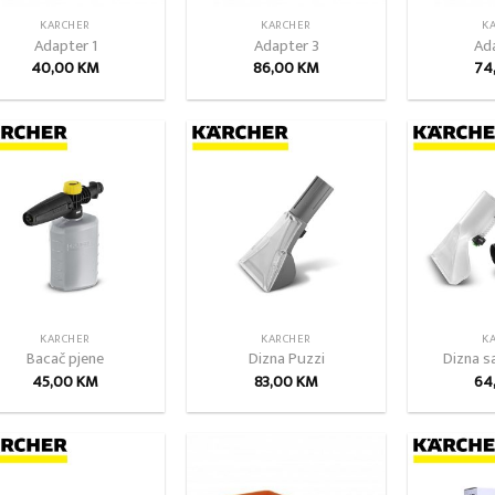
KARCHER
KARCHER
K
Adapter 1
Adapter 3
Ad
40,00
KM
86,00
KM
74
Add to
Add to
wishlist
wishlist
KARCHER
KARCHER
K
Bacač pjene
Dizna Puzzi
Dizna s
45,00
KM
83,00
KM
64
Add to
Add to