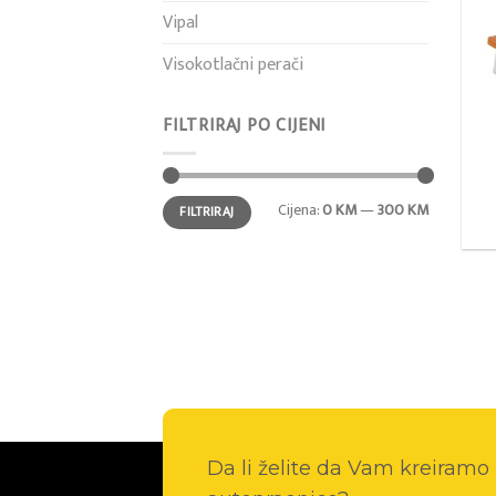
Vipal
Visokotlačni perači
FILTRIRAJ PO CIJENI
Min
Maks
Cijena:
0 KM
—
300 KM
FILTRIRAJ
cijena
cijena
Da li želite da Vam kreiram