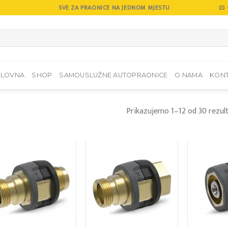
SVE ZA PRAONICE NA JEDNOM MJESTU
SLOVNA
SHOP
SAMOUSLUŽNE AUTOPRAONICE
O NAMA
KON
Prikazujemo 1–12 od 30 rezul
Add to
Add to
wishlist
wishlist