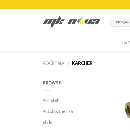
Skip
to
content
Pretraži:
NA
POČETNA
/
KARCHER
BROWSE
Adriateh
Autokozmetika
Ehrle