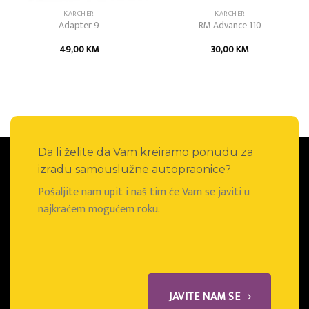
KARCHER
KARCHER
Adapter 9
RM Advance 110
49,00
KM
30,00
KM
Da li želite da Vam kreiramo ponudu za
izradu samouslužne autopraonice?
Pošaljite nam upit i naš tim će Vam se javiti u
najkraćem mogućem roku.
JAVITE NAM SE