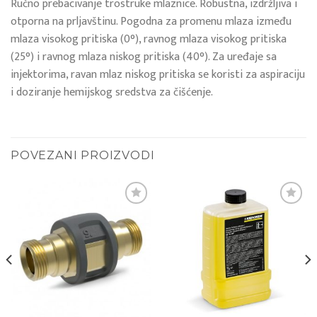
Ručno prebacivanje trostruke mlaznice. Robustna, izdržljiva i
otporna na prljavštinu. Pogodna za promenu mlaza između
mlaza visokog pritiska (0°), ravnog mlaza visokog pritiska
(25°) i ravnog mlaza niskog pritiska (40°). Za uređaje sa
injektorima, ravan mlaz niskog pritiska se koristi za aspiraciju
i doziranje hemijskog sredstva za čišćenje.
POVEZANI PROIZVODI
Add to
Add to
wishlist
wishlist