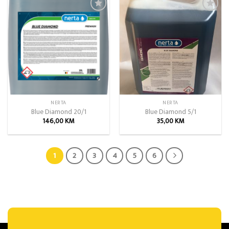
Add to
Add to
wishlist
wishlist
NERTA
NERTA
Blue Diamond 20/1
Blue Diamond 5/1
146,00
KM
35,00
KM
1
2
3
4
5
6