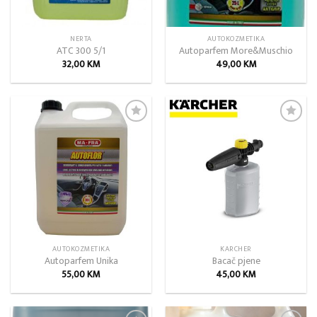
NERTA
AUTOKOZMETIKA
ATC 300 5/1
Autoparfem More&Muschio
32,00
KM
49,00
KM
Add to
Add to
wishlist
wishlist
AUTOKOZMETIKA
KARCHER
Autoparfem Unika
Bacač pjene
55,00
KM
45,00
KM