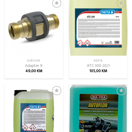
Add to
Add to
wishlist
wishlist
KARCHER
NERTA
Adapter 9
ATC 300 20/1
49,00
KM
105,00
KM
Add to
Add to
wishlist
wishlist