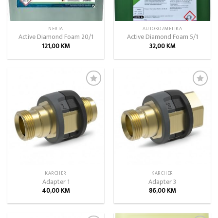
NERTA
AUTOKOZMETIKA
Active Diamond Foam 20/1
Active Diamond Foam 5/1
121,00
KM
32,00
KM
Add to
Add to
wishlist
wishlist
KARCHER
KARCHER
Adapter 1
Adapter 3
40,00
KM
86,00
KM