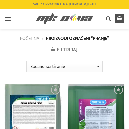
Skip
SVE ZA PRAONICE NA JEDNOM MJESTU
to
content
POČETNA
/
PROIZVODI OZNAČENI “PRANJE”
FILTRIRAJ
Add to
Add to
wishlist
wishlist