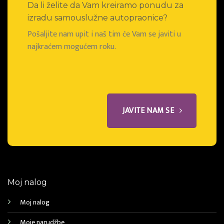
Da li želite da Vam kreiramo ponudu za
izradu samouslužne autopraonice?
Pošaljite nam upit i naš tim će Vam se javiti u
najkraćem mogućem roku.
JAVITE NAM SE
Moj nalog
Moj nalog
Moje narudžbe