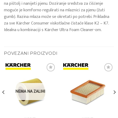
na pištolj i nanijeti pjenu. Doziranje sredstva za čišćenje
moguće je komforno regulirati na mlaznici za pjenu (žuti
gumb). Razina mlaza može se okretati po potrebi. Prikladna
za sve Kärcher Consumer viskotlačne čistače klase K2 – K7.
Idealna u kombinaciji s Kärcher Ultra Foam Cleaner-om.
POVEZANI PROIZVODI
Add to
Add to
wishlist
wishlist
NEMA NA ZALIHI