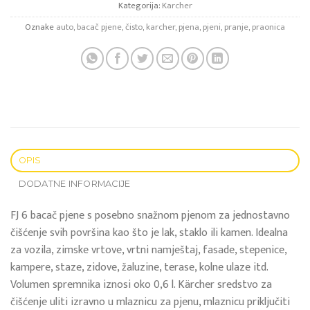
Kategorija:
Karcher
Oznake
auto
,
bacač pjene
,
čisto
,
karcher
,
pjena
,
pjeni
,
pranje
,
praonica
OPIS
DODATNE INFORMACIJE
FJ 6 bacač pjene s posebno snažnom pjenom za jednostavno
čišćenje svih površina kao što je lak, staklo ili kamen. Idealna
za vozila, zimske vrtove, vrtni namještaj, fasade, stepenice,
kampere, staze, zidove, žaluzine, terase, kolne ulaze itd.
Volumen spremnika iznosi oko 0,6 l. Kärcher sredstvo za
čišćenje uliti izravno u mlaznicu za pjenu, mlaznicu priključiti