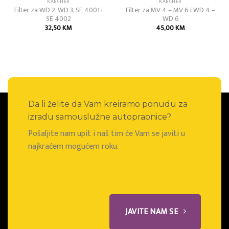
KARCHER
KARCHER
Filter za WD 2, WD 3, SE 4001 i
Filter za MV 4 – MV 6 i WD 4 –
SE 4002
WD 6
32,50
KM
45,00
KM
Da li želite da Vam kreiramo ponudu za
izradu samouslužne autopraonice?
Pošaljite nam upit i naš tim će Vam se javiti u
najkraćem mogućem roku.
JAVITE NAM SE