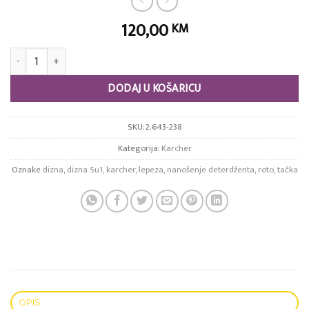
120,00
KM
Multi Power Jet 5 u 1 dizna količina
DODAJ U KOŠARICU
SKU:
2.643-238
Kategorija:
Karcher
Oznake
dizna
,
dizna 5u1
,
karcher
,
lepeza
,
nanošenje deterdženta
,
roto
,
tačka
OPIS