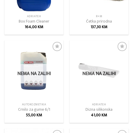
ADRIATEH
R+M
Box Foam Cleaner
Četka prirodna
164,00
KM
137,30
KM
Add to
Add to
wishlist
wishlist
NEMA NA ZALIHI
NEMA NA ZALIHI
AUTOKOZMETIKA
ADRIATEH
Crnilo za gume 6/1
Dizna silikonska
55,00
KM
41,00
KM