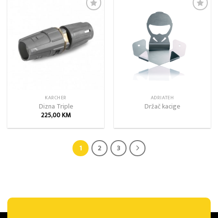
Add to
Add to
wishlist
wishlist
KARCHER
ADRIATEH
Dizna Triple
Držač kacige
225,00
KM
1
2
3