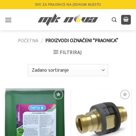
Skip
SVE ZA PRAONICE NA JEDNOM MJESTU
to
content
POČETNA
/
PROIZVODI OZNAČENI “PRAONICA”
FILTRIRAJ
Add to
Add to
wishlist
wishlist