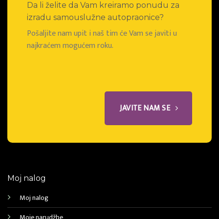
Da li želite da Vam kreiramo ponudu za
izradu samouslužne autopraonice?
Pošaljite nam upit i naš tim će Vam se javiti u
najkraćem mogućem roku.
JAVITE NAM SE
Moj nalog
Moj nalog
Moje narudžbe