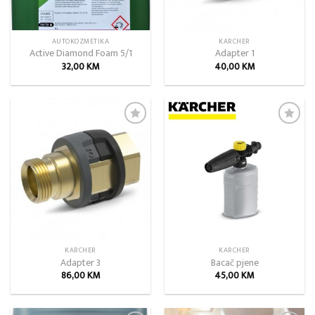
AUTOKOZMETIKA
KARCHER
Active Diamond Foam 5/1
Adapter 1
32,00
KM
40,00
KM
Add to
Add to
wishlist
wishlist
KARCHER
KARCHER
Adapter 3
Bacač pjene
86,00
KM
45,00
KM