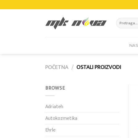
Skip
to
content
Pretraži:
NA
POČETNA
/
OSTALI PROIZVODI
BROWSE
Adriateh
Autokozmetika
Ehrle