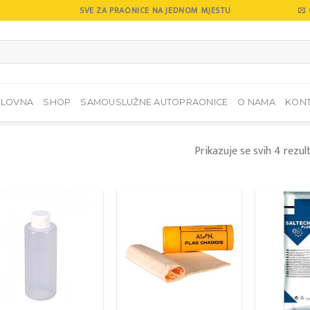
SVE ZA PRAONICE NA JEDNOM MJESTU
SLOVNA
SHOP
SAMOUSLUŽNE AUTOPRAONICE
O NAMA
KON
Prikazuje se svih 4 rezul
Add to
Add to
wishlist
wishlist