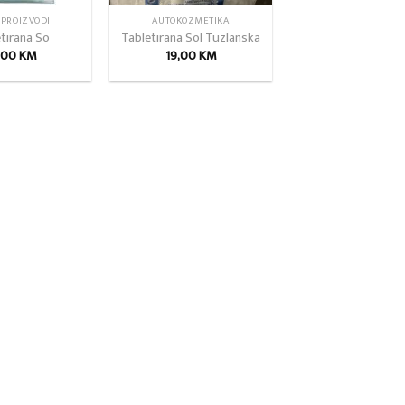
 PROIZVODI
AUTOKOZMETIKA
tirana So
Tabletirana Sol Tuzlanska
,00
KM
19,00
KM