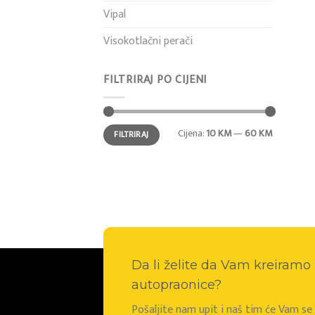
Vipal
Visokotlačni perači
FILTRIRAJ PO CIJENI
Min
Maks
Cijena:
10 KM
—
60 KM
FILTRIRAJ
cijena
cijena
Da li želite da Vam kreiram
autopraonice?
Pošaljite nam upit i naš tim će Vam s