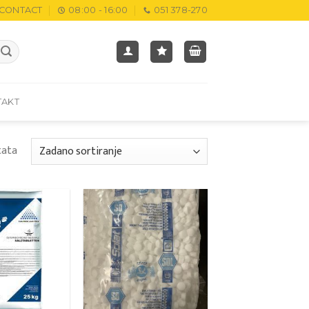
CONTACT
08:00 - 16:00
051 378-270
TAKT
tata
Add to
Add to
wishlist
wishlist