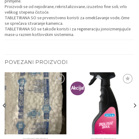
primjene.
Proizvodi se od nejodirane, rekristalizovane, izuzetno fine soli, vrlo
velikog stepena čistoće.
TABLETIRANA SO se prvenstveno koristi za omekšavanje vode, čime
se sprečava stvaranje kamenca.
TABLETIRANA SO se takođe koristi i za regeneraciju jonoizmenjujuće
mase u raznim kotlovskim sistemima.
POVEZANI PROIZVODI
Akcija!
Add to
Add to
wishlist
wishlist