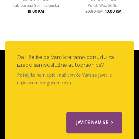
AUTOKOZMETIKA
AUTOKOZMETIKA
Tabletirana Sol Tuzlanska
Polish Wax 500ml
Izvorna
Trenutna
19,00
KM
20,00
KM
10,00
KM
cijena
cijena
bila
je:
je:
10,00 KM
20,00 KM.
Da li želite da Vam kreiramo ponudu za
izradu samouslužne autopraonice?
Pošaljite nam upit i naš tim će Vam se javiti u
najkraćem mogućem roku.
JAVITE NAM SE