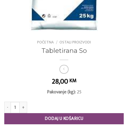
POČETNA
/
OSTALI PROIZVODI
Tabletirana So
28,00
KM
Pakovanje (kg):
25
Tabletirana So količina
DODAJ U KOŠARICU