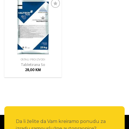
Add to
wishlist
OSTALI PROIZVODI
Tabletirana So
28,00
KM
Da li želite da Vam kreiramo ponudu za
izradu samouslužne autopraonice?