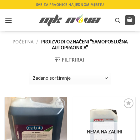
Skip
SVE ZA PRAONICE NA JEDNOM MJESTU
to
content
POČETNA
/
PROIZVODI OZNAČENI “SAMOPOSLUŽNA
AUTOPRAONICA”
FILTRIRAJ
Add to
Add to
wishlist
wishlist
NEMA NA ZALIHI