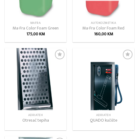
MAFRA
AUTOKOZMETIKA
Ma-Fra Color Foam Green
Ma-Fra Color Foam Red
175,00
KM
160,00
KM
Add to
Add to
wishlist
wishlist
ADRIATEH
ADRIATEH
Otresač tepiha
QUADO kučište