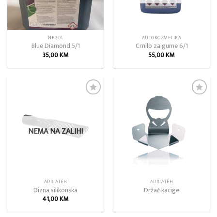
NERTA
AUTOKOZMETIKA
Blue Diamond 5/1
Crnilo za gume 6/1
35,00
KM
55,00
KM
Add to
Add to
wishlist
wishlist
NEMA NA ZALIHI
ADRIATEH
ADRIATEH
Dizna silikonska
Držač kacige
41,00
KM