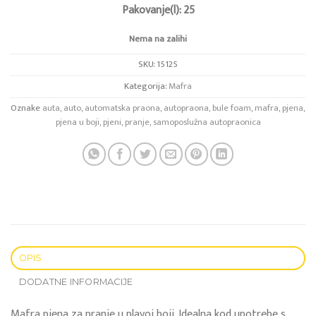
Pakovanje(l): 25
Nema na zalihi
SKU:
15125
Kategorija:
Mafra
Oznake
auta
,
auto
,
automatska praona
,
autopraona
,
bule foam
,
mafra
,
pjena
,
pjena u boji
,
pjeni
,
pranje
,
samoposlužna autopraonica
OPIS
DODATNE INFORMACIJE
Mafra pjena za pranje u plavoj boji. Idealna kod upotrebe s