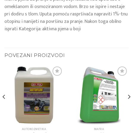
omekšanom ili osmoziranom vodom. Brzo se ispire i nestaje
pri dodiru s tlom. Uputa: pomoću raspršivača napraviti 1%-tnu
otopinu i nanijeti na površinu za pranje. Nakon toga obilno
isprati Kategorija: aktivna pjena u boji
POVEZANI PROIZVODI
Add to
Add to
wishlist
wishlist
AUTOKOZMETIKA
MAFRA