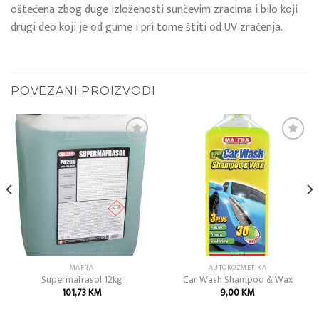
oštećena zbog duge izloženosti sunčevim zracima i bilo koji
drugi deo koji je od gume i pri tome štiti od UV zračenja.
POVEZANI PROIZVODI
Add to
Add to
wishlist
wishlist
MAFRA
AUTOKOZMETIKA
Supermafrasol 12kg
Car Wash Shampoo & Wax
101,73
KM
9,00
KM