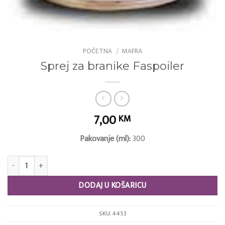
POČETNA
/
MAFRA
Sprej za branike Faspoiler
7,00
KM
Pakovanje (ml):
300
Sprej za branike Faspoiler količina
DODAJ U KOŠARICU
SKU:
4453