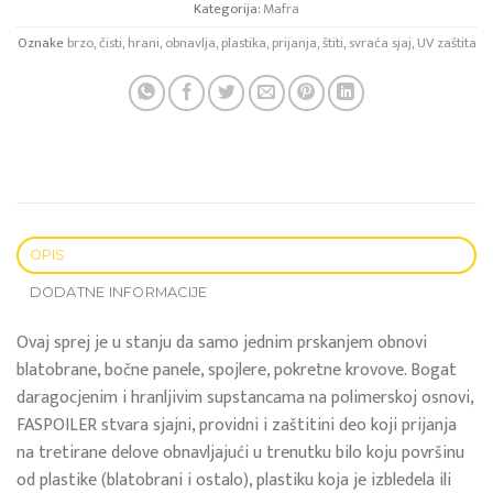
Kategorija:
Mafra
Oznake
brzo
,
čisti
,
hrani
,
obnavlja
,
plastika
,
prijanja
,
štiti
,
svraća sjaj
,
UV zaštita
OPIS
DODATNE INFORMACIJE
Ovaj sprej je u stanju da samo jednim prskanjem obnovi
blatobrane, bočne panele, spojlere, pokretne krovove. Bogat
daragocjenim i hranljivim supstancama na polimerskoj osnovi,
FASPOILER stvara sjajni, providni i zaštitini deo koji prijanja
na tretirane delove obnavljajući u trenutku bilo koju površinu
od plastike (blatobrani i ostalo), plastiku koja je izbledela ili