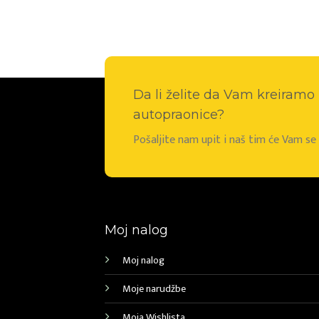
Da li želite da Vam kreiram
autopraonice?
Pošaljite nam upit i naš tim će Vam s
Moj nalog
Moj nalog
Moje narudžbe
Moja Wishlista