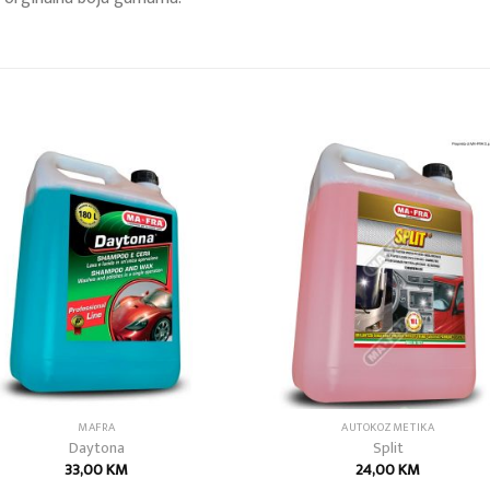
Add to
Add
wishlist
wish
MAFRA
AUTOKOZMETIKA
Daytona
Split
33,00
KM
24,00
KM