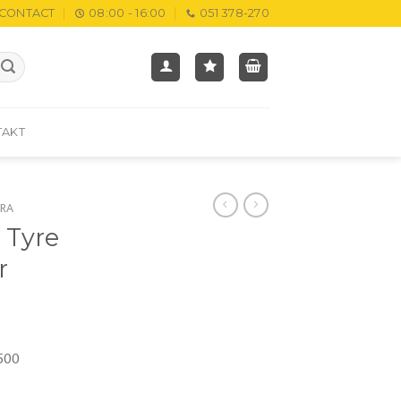
CONTACT
08:00 - 16:00
051 378-270
TAKT
RA
 Tyre
r
500