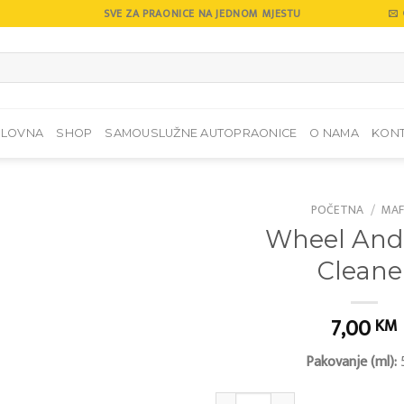
SVE ZA PRAONICE NA JEDNOM MJESTU
SLOVNA
SHOP
SAMOUSLUŽNE AUTOPRAONICE
O NAMA
KON
POČETNA
/
MAF
Wheel And
Add to
Cleane
wishlist
7,00
KM
Pakovanje (ml):
Wheel And Tyre Cleaner količina