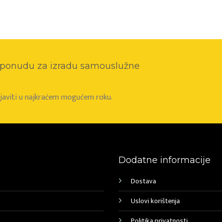
o ponudu za izradu samouslužne
e javiti u najkraćem mogućem roku.
Dodatne informacije
Dostava
Uslovi korištenja
Politika privatnosti