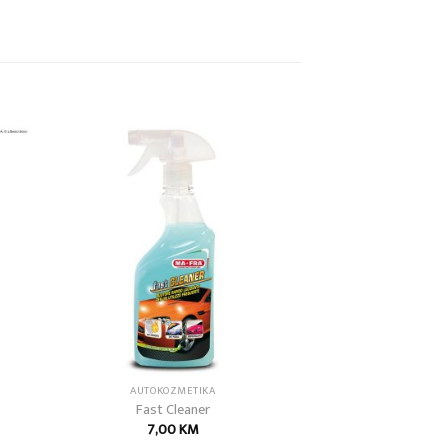
 to
Add to
list
wishlist
AUTOKOZMETIKA
Fast Cleaner
7,00
KM