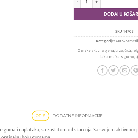
DODAJ U KOŠAR
SKU:
14708
Kategorije:
Autokozmeti
Oznake
aktivna pjena
,
brzo
,
čisti
,
fel
lako
,
mafra
,
sigurno
,
s
OPIS
DODATNE INFORMACIJE
je guma i naplataka, sa zaštitom od starenja. Sa svojom aktivnom 
j i orginalnu boju gumama.