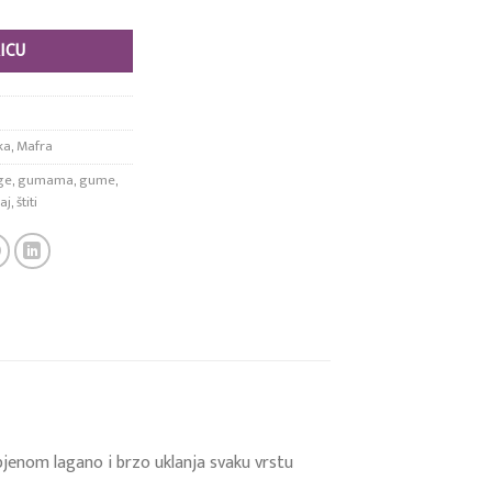
ICU
ka
,
Mafra
ge
,
gumama
,
gume
,
jaj
,
štiti
pjenom lagano i brzo uklanja svaku vrstu