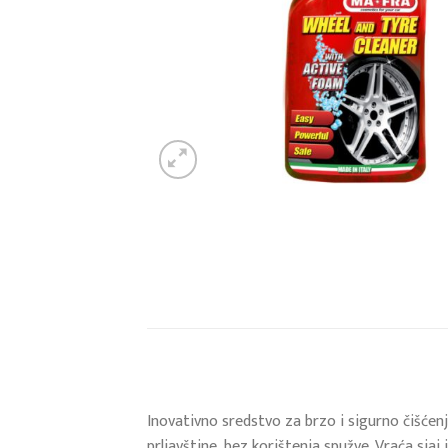
Inovativno sredstvo za brzo i sigurno čišćen
prljavštine, bez korištenja spužve. Vraća sja