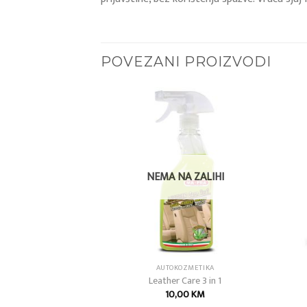
POVEZANI PROIZVODI
Add to
Add to
wishlist
wishlist
A ZALIHI
NEMA NA ZALIHI
AFRA
AUTOKOZMETIKA
gusta
Leather Care 3 in 1
,00
KM
10,00
KM