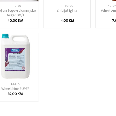
TIPTOPOL
TIPTOPOL
AUTO
pljeni tegovi aluminijske
Odvijač iglica
Wheel And
felge 100/1
40,00
KM
4,00
KM
7
Add to
wishlist
NERTA
Wheelshine SUPER
32,00
KM