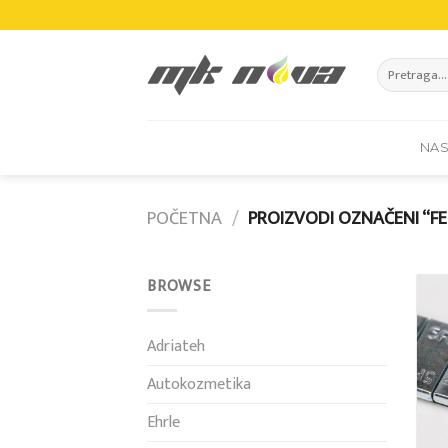
Skip
to
content
Pretraži:
NA
POČETNA
/
PROIZVODI OZNAČENI “FE
BROWSE
Adriateh
Autokozmetika
Ehrle