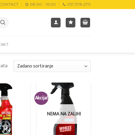
CONTACT
08:00 - 16:00
051 378-270
TAKT
tata
Akcija!
Add to
Add to
wishlist
wishlist
NEMA NA ZALIHI