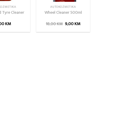
KOZMETIKA
AUTOKOZMETIKA
 Tyre Cleaner
Wheel Cleaner 500ml
Izvorna
Trenutna
,00
KM
18,00
KM
9,00
KM
cijena
cijena
bila
je:
je:
9,00 KM.
18,00 KM.