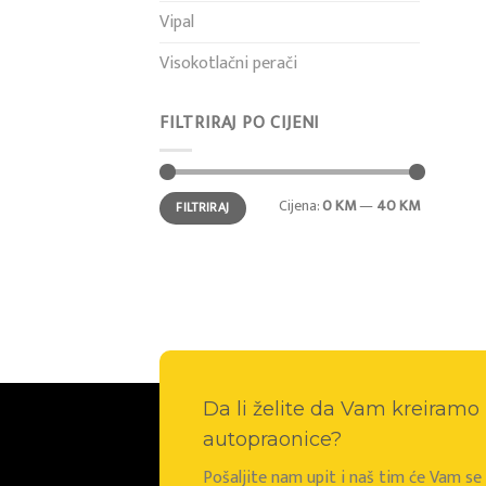
Vipal
Visokotlačni perači
FILTRIRAJ PO CIJENI
Min
Maks
Cijena:
0 KM
—
40 KM
FILTRIRAJ
cijena
cijena
Da li želite da Vam kreiram
autopraonice?
Pošaljite nam upit i naš tim će Vam s