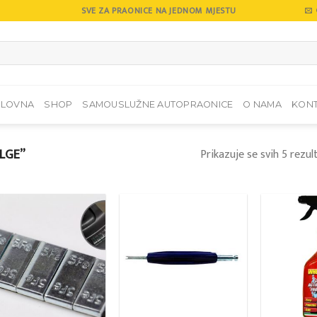
SVE ZA PRAONICE NA JEDNOM MJESTU
SLOVNA
SHOP
SAMOUSLUŽNE AUTOPRAONICE
O NAMA
KON
LGE”
Prikazuje se svih 5 rezul
Add to
Add to
wishlist
wishlist