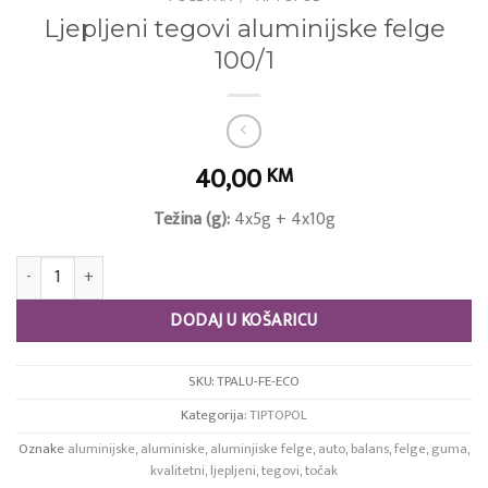
Ljepljeni tegovi aluminijske felge
100/1
40,00
KM
Težina (g):
4x5g + 4x10g
Ljepljeni tegovi aluminijske felge 100/1 količina
DODAJ U KOŠARICU
SKU:
TPALU-FE-ECO
Kategorija:
TIPTOPOL
Oznake
aluminijske
,
aluminiske
,
aluminjiske felge
,
auto
,
balans
,
felge
,
guma
,
kvalitetni
,
ljepljeni
,
tegovi
,
točak