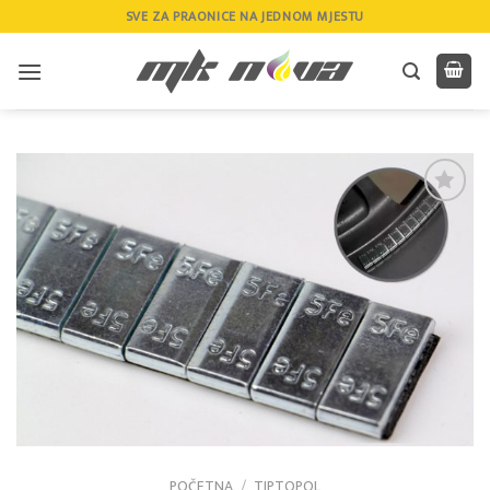
Skip
SVE ZA PRAONICE NA JEDNOM MJESTU
to
content
Add to
wishlist
POČETNA
/
TIPTOPOL