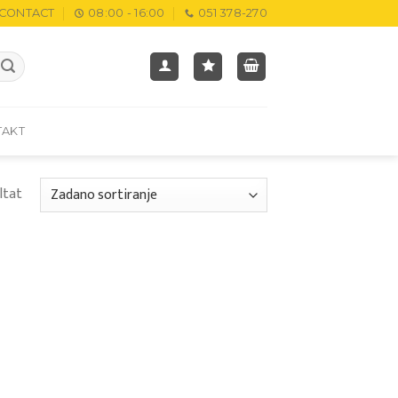
CONTACT
08:00 - 16:00
051 378-270
TAKT
ltat