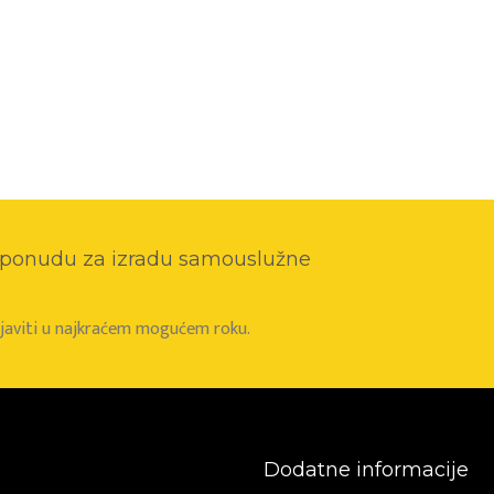
o ponudu za izradu samouslužne
e javiti u najkraćem mogućem roku.
Dodatne informacije