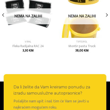
Add to
Add to
wishlist
wishlist
NEMA NA ZALIHI
NEMA NA ZALIHI
VIPAL
TIPTOPOL
Fleka Radijalna RAC 24
Montir pasta Truck
3,30
KM
38,00
KM
Da li želite da Vam kreiramo ponudu za
izradu samouslužne autopraonice?
Pošaljite nam upit i naš tim će Vam se javiti u
najkraćem mogućem roku.