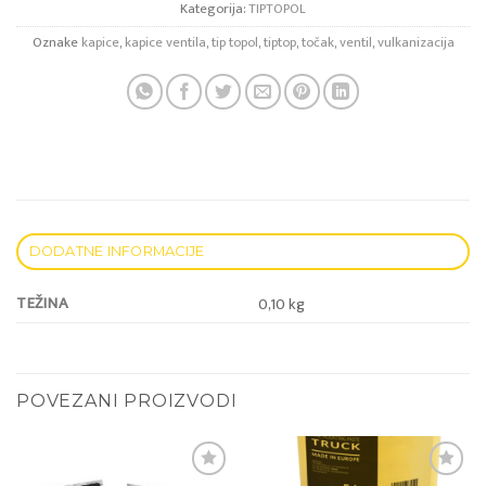
Kategorija:
TIPTOPOL
Oznake
kapice
,
kapice ventila
,
tip topol
,
tiptop
,
točak
,
ventil
,
vulkanizacija
DODATNE INFORMACIJE
TEŽINA
0,10 kg
POVEZANI PROIZVODI