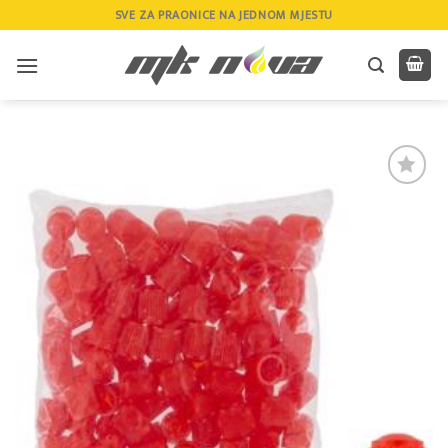
Skip
SVE ZA PRAONICE NA JEDNOM MJESTU
to
content
Add to
wishlist