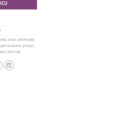
ICU
a
auta
,
auto
,
automobil
,
,
pjena
,
power
,
pranje
,
stvo
,
tečnost