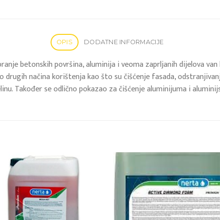
OPIS
DODATNE INFORMACIJE
nje betonskih površina, aluminija i veoma zaprljanih dijelova van k
ogo drugih načina korištenja kao što su čišćenje fasada, odstranjivan
linu. Također se odlično pokazao za čišćenje aluminijuma i aluminijs
Add to
Add
wishlist
wish