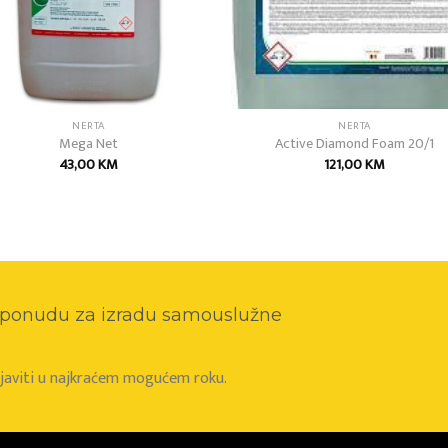
NERTA
NERTA
Mega Net
Active Diamond Foam 20/1
43,00
KM
121,00
KM
o ponudu za izradu samouslužne
e javiti u najkraćem mogućem roku.