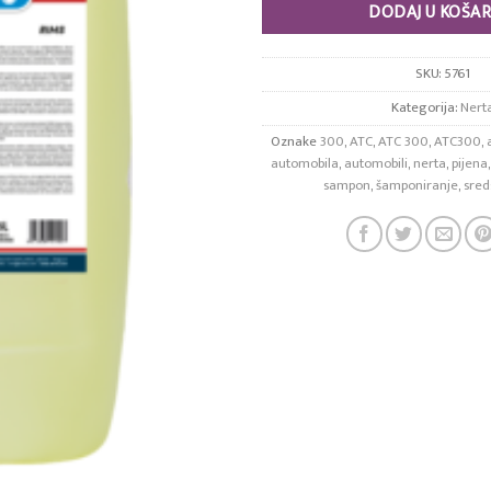
DODAJ U KOŠAR
SKU:
5761
Kategorija:
Nert
Oznake
300
,
ATC
,
ATC 300
,
ATC300
,
automobila
,
automobili
,
nerta
,
pijena
sampon
,
šamponiranje
,
sred