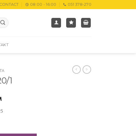
CONTACT
08:00 - 16:00
051 378-270
TAKT
TA
0/1
M
5