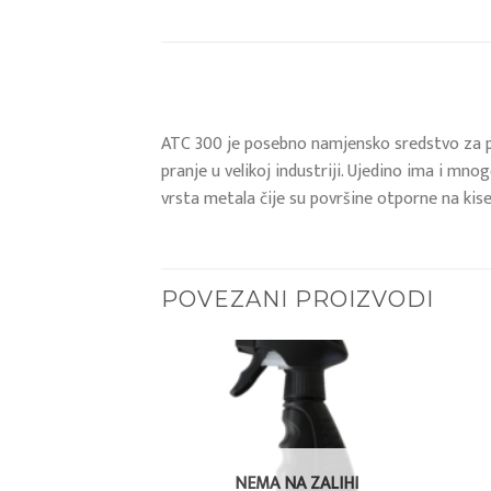
ATC 300 je posebno namjensko sredstvo za pra
pranje u velikoj industriji. Ujedino ima i mn
vrsta metala čije su površine otporne na kise
POVEZANI PROIZVODI
Add to
Add to
wishlist
wishlist
NEMA NA ZALIHI