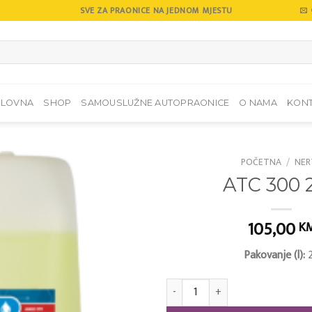
SVE ZA PRAONICE NA JEDNOM MJESTU
SLOVNA
SHOP
SAMOUSLUŽNE AUTOPRAONICE
O NAMA
KON
POČETNA
/
NER
ATC 300 2
Add to
wishlist
105,00
K
Pakovanje (l):
2
ATC 300 20/1 količina