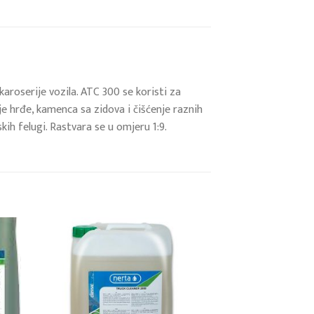
aroserije vozila. ATC 300 se koristi za
je hrđe, kamenca sa zidova i čišćenje raznih
kih felugi. Rastvara se u omjeru 1:9.
 to
Add to
list
wishlist