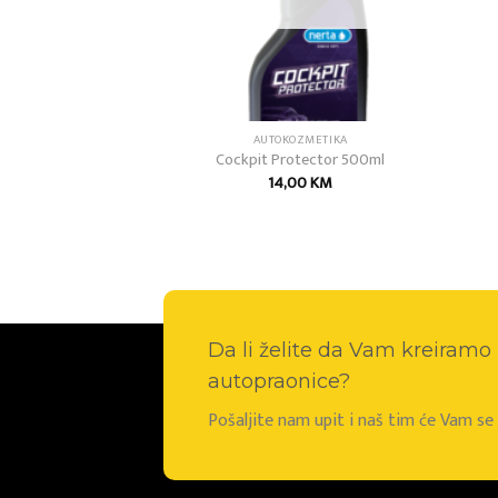
ERTA
AUTOKOZMETIKA
 Insect
Cockpit Protector 500ml
00
KM
14,00
KM
Da li želite da Vam kreiram
autopraonice?
Pošaljite nam upit i naš tim će Vam s