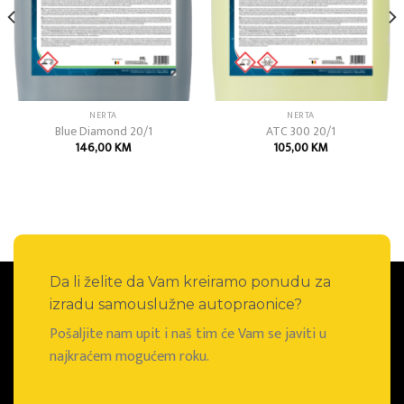
NERTA
NERTA
Blue Diamond 20/1
ATC 300 20/1
a
146,00
KM
105,00
KM
.
Da li želite da Vam kreiramo ponudu za
izradu samouslužne autopraonice?
Pošaljite nam upit i naš tim će Vam se javiti u
najkraćem mogućem roku.