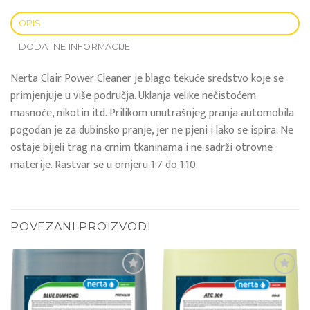
OPIS
DODATNE INFORMACIJE
Nerta Clair Power Cleaner je blago tekuće sredstvo koje se
primjenjuje u više područja. Uklanja velike nečistoćem
masnoće, nikotin itd. Prilikom unutrašnjeg pranja automobila
pogodan je za dubinsko pranje, jer ne pjeni i lako se ispira. Ne
ostaje bijeli trag na crnim tkaninama i ne sadrži otrovne
materije. Rastvar se u omjeru 1:7 do 1:10.
POVEZANI PROIZVODI
Add to
Add to
wishlist
wishlist