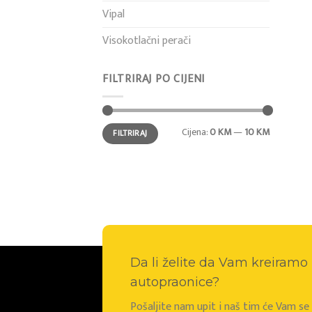
Vipal
Visokotlačni perači
FILTRIRAJ PO CIJENI
Min
Maks
Cijena:
0 KM
—
10 KM
FILTRIRAJ
cijena
cijena
Da li želite da Vam kreiram
autopraonice?
Pošaljite nam upit i naš tim će Vam s