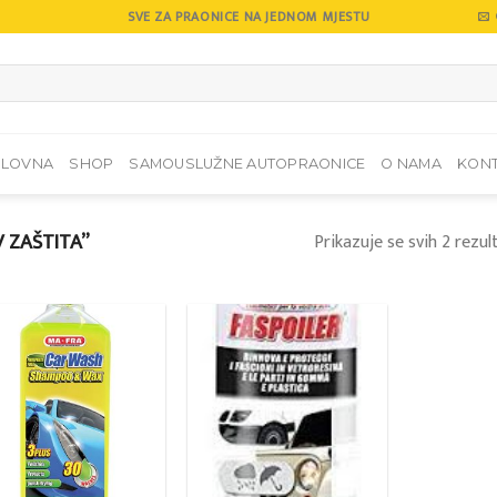
SVE ZA PRAONICE NA JEDNOM MJESTU
SLOVNA
SHOP
SAMOUSLUŽNE AUTOPRAONICE
O NAMA
KON
 ZAŠTITA”
Prikazuje se svih 2 rezul
Add to
Add to
wishlist
wishlist