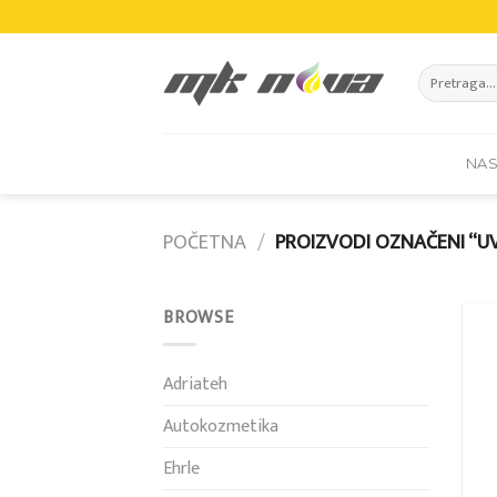
Skip
to
content
Pretraži:
NA
POČETNA
/
PROIZVODI OZNAČENI “UV
BROWSE
Adriateh
Autokozmetika
Ehrle