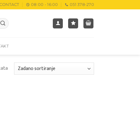
CONTACT
08:00 - 16:00
051 378-270
TAKT
tata