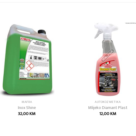
Add to
Add
wishlist
wish
MAFRA
AUTOKOZMETIKA
Inox Shine
Mlijeko Diamant Plast
32,00
KM
12,00
KM