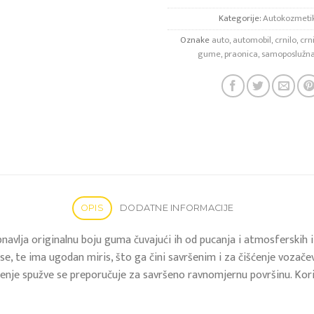
Kategorije:
Autokozmeti
Oznake
auto
,
automobil
,
crnilo
,
crn
gume
,
praonica
,
samoposlužna
OPIS
DODATNE INFORMACIJE
obnavlja originalnu boju guma čuvajući ih od pucanja i atmosferskih
pi se, te ima ugodan miris, što ga čini savršenim i za čišćenje voz
ištenje spužve se preporučuje za savršeno ravnomjernu površinu. Kori