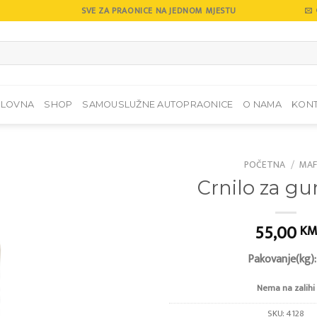
SVE ZA PRAONICE NA JEDNOM MJESTU
SLOVNA
SHOP
SAMOUSLUŽNE AUTOPRAONICE
O NAMA
KON
POČETNA
/
MAF
Crnilo za gu
Add to
wishlist
55,00
K
Pakovanje(kg):
Nema na zalihi
SKU:
4128