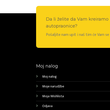
Da li želite da Vam kreiram
autopraonice?
Pošaljite nam upit i naš tim će Vam s
Moj nalog
Moj nalog
Moje narudžbe
Moja Wishlista
Odjava