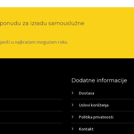
o ponudu za izradu samouslužne
e javiti u najkraćem mogućem roku.
Dodatne informacije
Dostava
Uslovi korištenja
Politika privatnosti
Kontakt