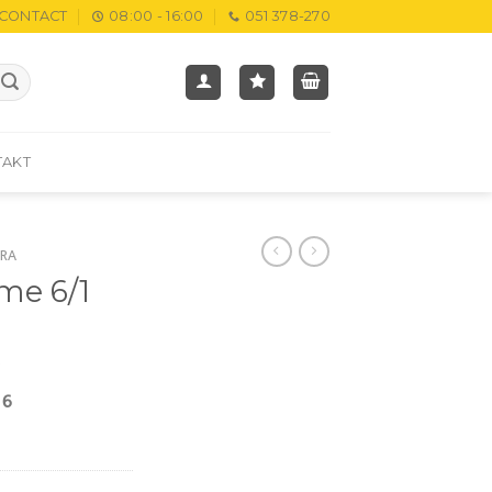
CONTACT
08:00 - 16:00
051 378-270
TAKT
RA
me 6/1
M
 6