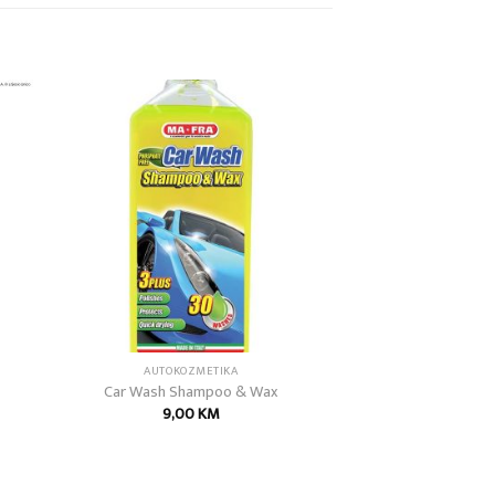
 to
Add to
list
wishlist
AUTOKOZMETIKA
Car Wash Shampoo & Wax
9,00
KM