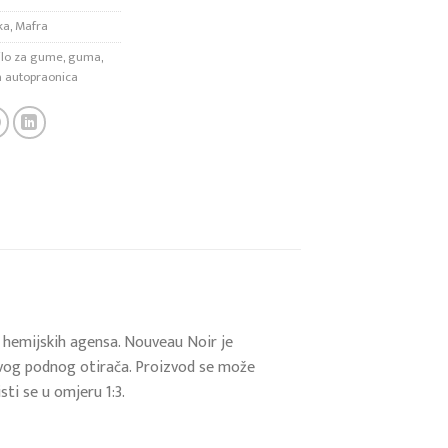
ka
,
Mafra
ilo za gume
,
guma
,
 autopraonica
 i hemijskih agensa. Nouveau Noir je
ačevog podnog otirača. Proizvod se može
sti se u omjeru 1:3.