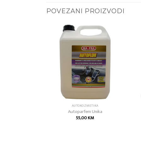
POVEZANI PROIZVODI
Add to
Add to
wishlist
wishlist
OZMETIKA
AUTOKOZMETIKA
plit
Autoparfem Unika
00
KM
55,00
KM